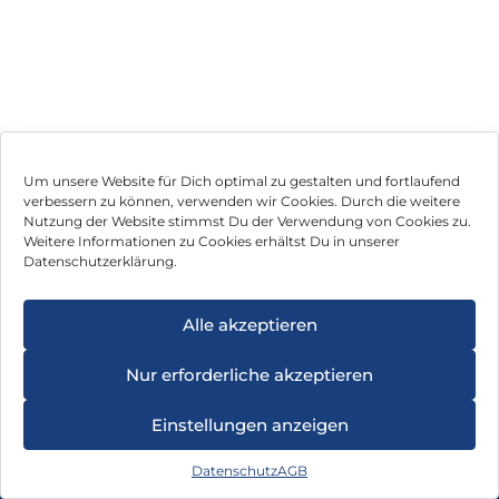
Um unsere Website für Dich optimal zu gestalten und fortlaufend
verbessern zu können, verwenden wir Cookies. Durch die weitere
Nutzung der Website stimmst Du der Verwendung von Cookies zu.
Impressum
Weitere Informationen zu Cookies erhältst Du in unserer
Datenschutzerklärung.
AGB
Datenschutz
Alle akzeptieren
Vertrag widerrufen
Nur erforderliche akzeptieren
Hinweis zur Batterieentsorgung
Einstellungen anzeigen
Newsletter
Datenschutz
AGB
©
2026
, Brodos AG – All Rights Reserved.