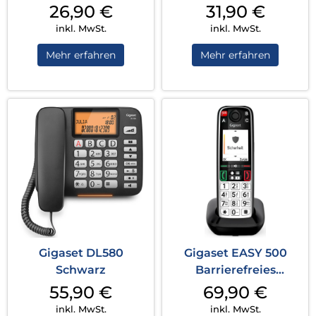
26,90
€
31,90
€
inkl. MwSt.
inkl. MwSt.
Mehr erfahren
Mehr erfahren
Gigaset DL580
Gigaset EASY 500
Schwarz
Barrierefreies
Seniorentelefon
55,90
€
69,90
€
Schwarz/Silber
inkl. MwSt.
inkl. MwSt.