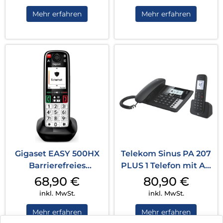
Mehr erfahren
Mehr erfahren
Gigaset EASY 500HX
Telekom Sinus PA 207
Barrierefreies
PLUS 1 Telefon mit AB
Seniorentelefon nur
und zus. Mobilteil
68,90
€
80,90
€
Mobilteil
Schwarz
inkl. MwSt.
inkl. MwSt.
Schwarz/Silber
Mehr erfahren
Mehr erfahren