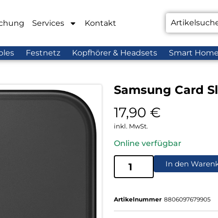
chung
Services
Kontakt
bles
Festnetz
Kopfhörer & Headsets
Smart Hom
Samsung Card Sl
17,90
€
inkl. MwSt.
Online verfügbar
In den Waren
Artikelnummer
8806097679905