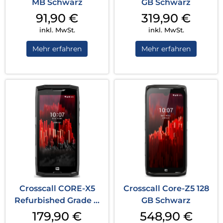
MB Schwarz
GB Schwarz
91,90
€
319,90
€
inkl. MwSt.
inkl. MwSt.
Mehr erfahren
Mehr erfahren
Crosscall CORE-X5
Crosscall Core-Z5 128
Refurbished Grade B
GB Schwarz
64 GB Schwar...
179,90
€
548,90
€