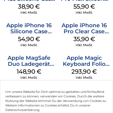
MagSafe Denim
Case MagSafe
38,90
€
55,90
€
Stone Gray
inkl. MwSt.
inkl. MwSt.
Apple iPhone 16
Apple iPhone 16
Silicone Case
Pro Clear Case
MagSafe Black
MagSafe
54,90
€
35,90
€
Transparent
inkl. MwSt.
inkl. MwSt.
Apple MagSafe
Apple Magic
Duo Ladegerät
Keyboard Folio
Weiß
iPad 10.9″ (10.Gen.)
148,90
€
293,90
€
Weiß
inkl. MwSt.
inkl. MwSt.
Um unsere Website für Dich optimal zu gestalten und fortlaufend
verbessern zu können, verwenden wir Cookies. Durch die weitere
Nutzung der Website stimmst Du der Verwendung von Cookies zu.
Impressum
Weitere Informationen zu Cookies erhältst Du in unserer
Datenschutzerklärung.