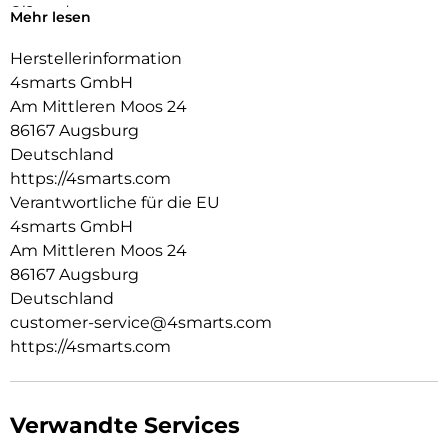
Qi2 ready
Mehr lesen
Qi2 ready und kabellose Ladefunktion? Selbstverständlich.
Der integrierte Magnetring ermöglicht nahtloses Andocken
Herstellerinformation
von Zubehör und Ladegeräten.
4smarts GmbH
Griffige Anti-Rutsch-Kanten
Am Mittleren Moos 24
Die griffigen Anti-Rutsch-Kanten sorgen für sicheren Halt im
86167 Augsburg
Alltag, ohne das schlanke Format des Galaxy S26+ zu
beeinträchtigen.
Deutschland
Transparent-matte Rückseite mit strukturierter Optik
https://4smarts.com
Die transparente Rückseite mit markanter Riffelstruktur
Verantwortliche für die EU
verleiht dem Case einen modernen, technischen Stil, der
4smarts GmbH
nicht nur optisch beeindruckt, sondern sich auch
Am Mittleren Moos 24
hervorragend anfühlt.
86167 Augsburg
Deutschland
customer-service@4smarts.com
https://4smarts.com
Verwandte Services