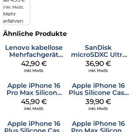
inkl. MwSt.
Mehr
erfahren
Ähnliche Produkte
Lenovo kabellose
SanDisk
Mehrfachgerät
microSDXC Ultra
Luna Grey
128 GB + Adapter
42,90
€
36,90
€
Mobile
inkl. MwSt.
inkl. MwSt.
Apple iPhone 16
Apple iPhone 16
Pro Max Silicone
Plus Silicone Case
Case MagSafe
MagSafe Plum
45,90
€
39,90
€
Ultramarine
inkl. MwSt.
inkl. MwSt.
Apple iPhone 16
Apple iPhone 16
Plus Silicone Case
Pro Max Silicone