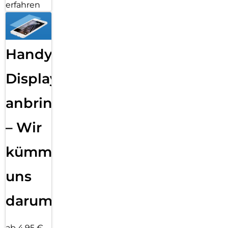
erfahren
Handy
Displayfolie
anbringen
– Wir
kümmern
uns
darum!
ab 4,95 €