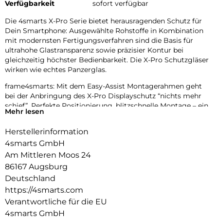
Verfügbarkeit
sofort verfügbar
Die 4smarts X-Pro Serie bietet herausragenden Schutz für
Dein Smartphone: Ausgewählte Rohstoffe in Kombination
mit modernsten Fertigungsverfahren sind die Basis für
ultrahohe Glastransparenz sowie präzisier Kontur bei
gleichzeitig höchster Bedienbarkeit. Die X-Pro Schutzgläser
wirken wie echtes Panzerglas.
frame4smarts: Mit dem Easy-Assist Montagerahmen geht
bei der Anbringung des X-Pro Displayschutz “nichts mehr
schief”. Perfekte Positionierung, blitzschnelle Montage – ein
Mehr lesen
Kinderspiel für alle!
Herstellerinformation
fullcover4smarts: Das X-Pro Full Cover Glass hat einen
filigranen, schwarzen Rand und bietet sowohl bei flachen als
4smarts GmbH
auch bei gewölbten Handydisplays vollflächigen Premium
Am Mittleren Moos 24
Schutz.
86167 Augsburg
quality4smarts: Spezielle Härtung und sorgfältige
Deutschland
Kantenbehandlung verleihen dem X-Pro Schutzglas
https://4smarts.com
hervorragende Haltbarkeit und angenehme Haptik an den
Verantwortliche für die EU
Rändern. Die oleophobe Oberfläche des Echtglases gibt
4smarts GmbH
Verschmutzungen keine Chance sich dauerhaft auf dem