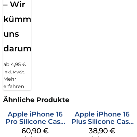
– Wir
kümmern
uns
darum!
ab 4,95 €
inkl. MwSt.
Mehr
erfahren
Ähnliche Produkte
Apple iPhone 16
Apple iPhone 16
Pro Silicone Case
Plus Silicone Case
MagSafe Stone
MagSafe Denim
60,90
€
38,90
€
Gray