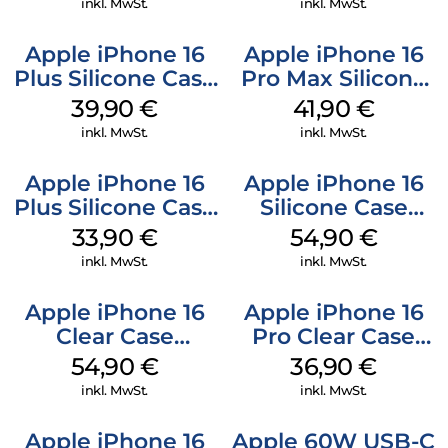
inkl. MwSt.
inkl. MwSt.
Apple iPhone 16
Apple iPhone 16
Plus Silicone Case
Pro Max Silicone
MagSafe Plum
Case MagSafe
39,90
€
41,90
€
Ultramarine
inkl. MwSt.
inkl. MwSt.
Apple iPhone 16
Apple iPhone 16
Plus Silicone Case
Silicone Case
MagSafe Lake
MagSafe Lake
33,90
€
54,90
€
Green
Green
inkl. MwSt.
inkl. MwSt.
Apple iPhone 16
Apple iPhone 16
Clear Case
Pro Clear Case
MagSafe
MagSafe
54,90
€
36,90
€
Transparent
Transparent
inkl. MwSt.
inkl. MwSt.
Apple iPhone 16
Apple 60W USB-C