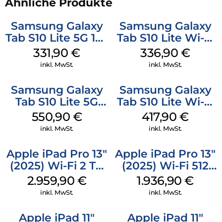
Ähnliche Produkte
Samsung Galaxy
Samsung Galaxy
Tab S10 Lite 5G 128
Tab S10 Lite Wi-Fi
GB Gray
128 GB Silver
331,90
€
336,90
€
inkl. MwSt.
inkl. MwSt.
Samsung Galaxy
Samsung Galaxy
Tab S10 Lite 5G
Tab S10 Lite Wi-Fi
256 GB Gray
256 GB Silver
550,90
€
417,90
€
inkl. MwSt.
inkl. MwSt.
Apple iPad Pro 13″
Apple iPad Pro 13″
(2025) Wi-Fi 2 TB
(2025) Wi-Fi 512
Nanotexturglas
GB Standardglas
2.959,90
€
1.936,90
€
Space Schwarz
Space Schwarz
inkl. MwSt.
inkl. MwSt.
Apple iPad 11″
Apple iPad 11″