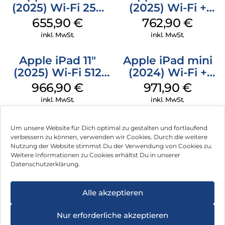
(2025) Wi-Fi 256
(2025) Wi-Fi +
GB Silber
Cellular 256 GB
655,90
€
762,90
€
Silber
inkl. MwSt.
inkl. MwSt.
Apple iPad 11″
Apple iPad mini
(2025) Wi-Fi 512
(2024) Wi-Fi +
GB Gelb
Cellular 128 GB
966,90
€
971,90
€
Space Grau
inkl. MwSt.
inkl. MwSt.
Um unsere Website für Dich optimal zu gestalten und fortlaufend
verbessern zu können, verwenden wir Cookies. Durch die weitere
Nutzung der Website stimmst Du der Verwendung von Cookies zu.
Impressum
Weitere Informationen zu Cookies erhältst Du in unserer
Datenschutzerklärung.
AGB
Datenschutz
Alle akzeptieren
Können wir Dir behilflich sein?
Vertrag widerrufen
Nur erforderliche akzeptieren