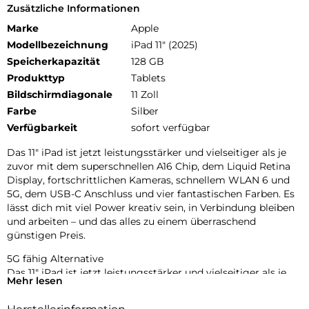
Zusätzliche Informationen
Marke
Apple
Modellbezeichnung
iPad 11" (2025)
Speicherkapazität
128 GB
Produkttyp
Tablets
Bildschirmdiagonale
11 Zoll
Farbe
Silber
Verfügbarkeit
sofort verfügbar
Das 11″ iPad ist jetzt leistungsstärker und vielseitiger als je
zuvor mit dem superschnellen A16 Chip, dem Liquid Retina
Display, fortschrittlichen Kameras, schnellem WLAN 6 und
5G, dem USB-C Anschluss und vier fantastischen Farben. Es
lässt dich mit viel Power kreativ sein, in Verbindung bleiben
und arbeiten – und das alles zu einem überraschend
günstigen Preis.
5G fähig Alternative
Das 11″ iPad ist jetzt leistungsstärker und vielseitiger als je
Mehr lesen
zuvor mit dem superschnellen A16 Chip, dem Liquid Retina
Display, fortschrittlichen Kameras, schnellem WLAN 6 und