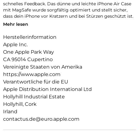
schnelles Feedback. Das dünne und leichte iPhone Air Case
mit MagSafe wurde sorgfältig optimiert und stellt sicher,
dass dein iPhone vor Kratzern und bei Stürzen geschützt ist.
Mehr lesen
Das Case funktioniert nahtlos mit der Kamera­steuerung, um
präzise Finger­bewegungen wie Drücken und Streichen zu
Herstellerinformation
erkennen.
Apple Inc.
Mit zwei Verbindungs­punkten lässt sich dieses Case sicher
One Apple Park Way
am Crossbody Band befestigen. So kannst du dein iPhone
CA 95014 Cupertino
einfach freihändig tragen.
Vereinigte Staaten von Amerika
Mit integrierten Magneten, die sich perfekt am iPhone Air
https://www.apple.com
ausrichten, hält das Case ganz einfach und sorgt für
Verantwortliche für die EU
schnelleres kabelloses Laden. Lass dein iPhone beim Laden
Apple Distribution International Ltd
einfach im Case und docke dein MagSafe Ladegerät an oder
Hollyhill Industrial Estate
leg es auf dein Qi2.2 oder Qi zertifiziertes Ladegerät.
Hollyhill, Cork
Wie jedes von Apple entwickelte Case durchläuft es im Laufe
Irland
des Design‑ und Fertigungs­prozesses Tausende von
contactus.de@euro.apple.com
Teststunden. Deshalb sieht es nicht nur großartig aus,
sondern ist auch dafür gemacht, dein iPhone vor Kratzern
und bei Stürzen zu schützen.