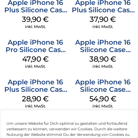
Apple iPhone 16
Apple iPhone 16
Plus Silicone Case
Plus Silicone Case
MagSafe Plum
MagSafe Lake
39,90
€
37,90
€
Green
inkl. MwSt.
inkl. MwSt.
Apple iPhone 16
Apple iPhone 16
Pro Silicone Case
Silicone Case
MagSafe Denim
MagSafe
47,90
€
38,90
€
Ultramarine
inkl. MwSt.
inkl. MwSt.
Apple iPhone 16
Apple iPhone 16
Plus Silicone Case
Silicone Case
MagSafe Black
MagSafe Lake
28,90
€
54,90
€
Green
inkl. MwSt.
inkl. MwSt.
Um unsere Website für Dich optimal zu gestalten und fortlaufend
verbessern zu können, verwenden wir Cookies. Durch die weitere
Nutzung der Website stimmst Du der Verwendung von Cookies zu.