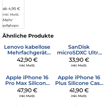
ab 4,95 €
inkl. MwSt.
Mehr
erfahren
Ähnliche Produkte
Lenovo kabellose
SanDisk
Mehrfachgerät
microSDXC Ultra
Luna Grey
128 GB + Adapter
42,90
€
33,90
€
Mobile
inkl. MwSt.
inkl. MwSt.
Apple iPhone 16
Apple iPhone 16
Pro Max Silicone
Plus Silicone Case
Case MagSafe
MagSafe Stone
47,90
€
41,90
€
Black
Gray
inkl. MwSt.
inkl. MwSt.