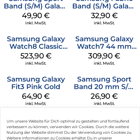
Band (S/M) Galaxy
Band (S/M) Galaxy
Watch8/Watch8
Watch8/Watch8
49,90
€
32,90
€
Classic White
Classic Red
inkl. MwSt.
inkl. MwSt.
Samsung Galaxy
Samsung Galaxy
Watch8 Classic
Watch7 44 mm
White
Green
523,90
€
309,90
€
inkl. MwSt.
inkl. MwSt.
Samsung Galaxy
Samsung Sport
Fit3 Pink Gold
Band 20 mm S/M
Galaxy Watch4
64,90
€
26,90
€
Serie Graphite
inkl. MwSt.
inkl. MwSt.
Um unsere Website für Dich optimal zu gestalten und fortlaufend
verbessern zu können, verwenden wir Cookies. Durch die weitere
Nutzung der Website stimmst Du der Verwendung von Cookies zu.
Impressum
Weitere Informationen zu Cookies erhältst Du in unserer