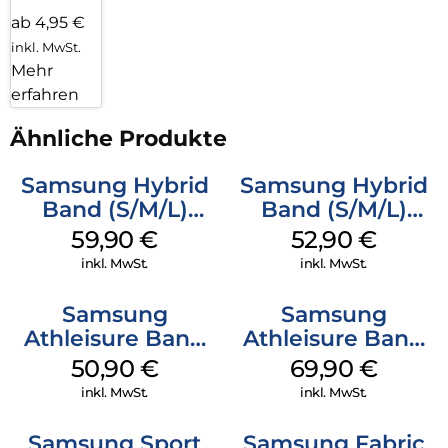
ab 4,95 €
inkl. MwSt.
Mehr
erfahren
Ähnliche Produkte
Samsung Hybrid
Samsung Hybrid
Band (S/M/L)
Band (S/M/L)
Galaxy
Galaxy
59,90
€
52,90
€
Watch8/Watch8
Watch8/Watch8
inkl. MwSt.
inkl. MwSt.
Classic Taupe
Classic White
Samsung
Samsung
Athleisure Band
Athleisure Band
(M/L) Galaxy
(S/M) Galaxy
50,90
€
69,90
€
Watch8/Watch8
Watch8/Watch8
inkl. MwSt.
inkl. MwSt.
Classic Green
Classic Sage
Samsung Sport
Samsung Fabric