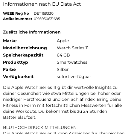
Informationen nach EU Data Act
WEEE Reg No
DE11169330
Artikelnummer
0195950631685
Zusätzliche Informationen
Marke
Apple
Modellbezeichnung
Watch Series 11
Speicherkapazität
64 GB
Produkttyp
Smartwatches
Farbe
Silber
Verfügbarkeit
sofort verfügbar
Die Apple Watch Series 11 gibt dir wertvolle Insights zu
deiner Gesundheit wie etwa Mitteilungen bei hoher oder
niedriger Herzfrequenz und den Schlafindex. Bring deine
Fitness in Form mit fortschrittlichen Messwerten für alle
deine Workouts. Du bekommst bis zu 24 Stunden
Batterielaufzeit.
BLUTHOCHDRUCK MITTEILUNGEN.
Die Apple Watch Series 11 kann Anzeichen für chronischen