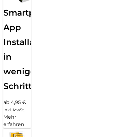
Sende eine Textnachricht, nimm einen Anruf an, hör Musik,
Smartphone
verwende Siri und erhalte Mitteilungen. Die Series 11 (GPS)
funktioniert mit deinem iPhone und im WLAN, damit du in
Verbindung bleibst.
App
Installation
in
wenigen
Schritten
ab 4,95 €
inkl. MwSt.
Mehr
erfahren