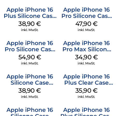
Apple iPhone 16
Apple iPhone 16
Plus Silicone Case
Pro Silicone Case
MagSafe Denim
MagSafe Denim
38,90
€
47,90
€
inkl. MwSt.
inkl. MwSt.
Apple iPhone 16
Apple iPhone 16
Pro Silicone Case
Pro Max Silicone
MagSafe Black
Case MagSafe
54,90
€
34,90
€
Denim
inkl. MwSt.
inkl. MwSt.
Apple iPhone 16
Apple iPhone 16
Silicone Case
Plus Clear Case
MagSafe
MagSafe
38,90
€
35,90
€
Ultramarine
Transparent
inkl. MwSt.
inkl. MwSt.
Apple iPhone 16
Apple iPhone 16