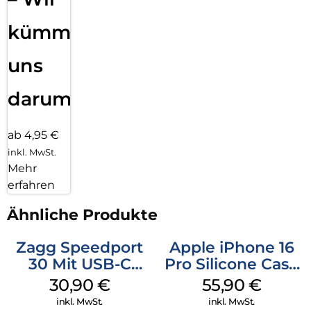
kümmern
uns
darum!
ab 4,95 €
inkl. MwSt.
Mehr
erfahren
Ähnliche Produkte
Zagg Speedport
Apple iPhone 16
30 Mit USB-C
Pro Silicone Case
Kabel Weiß
MagSafe Stone
30,90
€
55,90
€
Gray
inkl. MwSt.
inkl. MwSt.