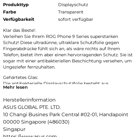
Produkttyp
Displayschutz
Farbe
Transparent
Verfügbarkeit
sofort verfügbar
Klar das Beste!:
Verleihen Sie Ihrem ROG Phone 9 Series superstarken
Schutz! Diese ultradünne, ultraklare Schutzfolie gegen
Fingerabdrücke fühlt sich an, als wäre nichts auf Ihrem
Telefon, bietet ihm aber einen hervorragenden Schutz. Sie ist
sogar mit einer antibakteriellen Beschichtung versehen, um
Ungeziefer fernzuhalten.
Gehärtetes Glas:
Die antibakterielle Displayschutzfolie besteht aus
Mehr lesen
widerstandsfähigem Glas – mit einer Härte von 9H – und
deckt einen 2,5D-Bildschirm vollständig ab. Die doppelte
Herstellerinformation
Härtung und die Kantenbehandlung verleihen dem Glas
ASUS GLOBAL PTE. LTD.
mehr Festigkeit, um Ihr Telefon vor unvermeidlichen
Unfällen zu schützen.
10 Changi Busines Park Central #02-01, Handapoint
00000 Singapore (486030)
Wirksamer antibakterieller Schutz:
Singapur
Damit Ihr Handy hygienisch bleibt, haben wir eine
https://www.asus.com
antibakterielle Beschichtung auf die Displayschutzfolie