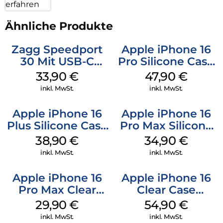
erfahren
Ähnliche Produkte
Zagg Speedport
Apple iPhone 16
30 Mit USB-C
Pro Silicone Case
Kabel Weiß
MagSafe Denim
33,90
€
47,90
€
inkl. MwSt.
inkl. MwSt.
Apple iPhone 16
Apple iPhone 16
Plus Silicone Case
Pro Max Silicone
MagSafe Denim
Case MagSafe
38,90
€
34,90
€
Denim
inkl. MwSt.
inkl. MwSt.
Apple iPhone 16
Apple iPhone 16
Pro Max Clear
Clear Case
Case MagSafe
MagSafe
29,90
€
54,90
€
Transparent
Transparent
inkl. MwSt.
inkl. MwSt.