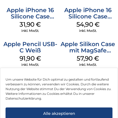
Apple iPhone 16
Apple iPhone 16
Silicone Case
Silicone Case
MagSafe Fuchsia
MagSafe Lake
31,90
€
54,90
€
Green
inkl. MwSt.
inkl. MwSt.
Apple Pencil USB-
Apple Silikon Case
C Weiß
mit MagSafe
iPhone 14 Pro
91,90
€
57,90
€
(PRODUCT)RED
inkl. MwSt.
inkl. MwSt.
Um unsere Website für Dich optimal zu gestalten und fortlaufend
verbessern zu können, verwenden wir Cookies. Durch die weitere
Nutzung der Website stimmst Du der Verwendung von Cookies zu.
Impressum
Weitere Informationen zu Cookies erhältst Du in unserer
Datenschutzerklärung.
AGB
Datenschutz
Alle akzeptieren