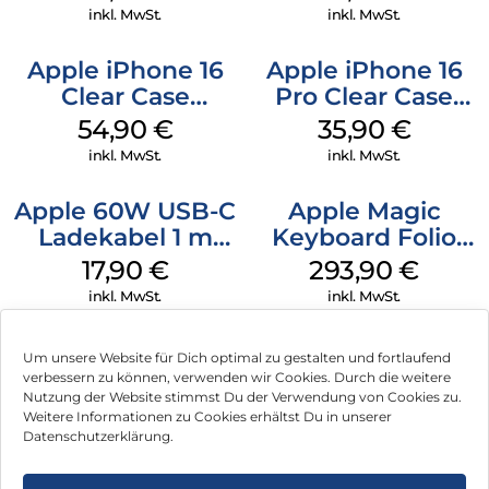
Denim
Green
inkl. MwSt.
inkl. MwSt.
Apple iPhone 16
Apple iPhone 16
Clear Case
Pro Clear Case
MagSafe
MagSafe
54,90
€
35,90
€
Transparent
Transparent
inkl. MwSt.
inkl. MwSt.
Apple 60W USB-C
Apple Magic
Ladekabel 1 m
Keyboard Folio
Weiß
iPad 10.9″ (10.Gen.)
17,90
€
293,90
€
Weiß
inkl. MwSt.
inkl. MwSt.
Um unsere Website für Dich optimal zu gestalten und fortlaufend
verbessern zu können, verwenden wir Cookies. Durch die weitere
Nutzung der Website stimmst Du der Verwendung von Cookies zu.
Impressum
Weitere Informationen zu Cookies erhältst Du in unserer
Datenschutzerklärung.
AGB