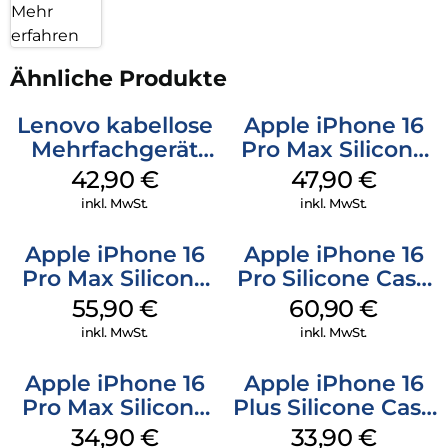
Mehr
erfahren
Ähnliche Produkte
Lenovo kabellose
Apple iPhone 16
Mehrfachgerät
Pro Max Silicone
Luna Grey
Case MagSafe
42,90
€
47,90
€
Black
inkl. MwSt.
inkl. MwSt.
Apple iPhone 16
Apple iPhone 16
Pro Max Silicone
Pro Silicone Case
Case MagSafe
MagSafe Stone
55,90
€
60,90
€
Stone Gray
Gray
inkl. MwSt.
inkl. MwSt.
Apple iPhone 16
Apple iPhone 16
Pro Max Silicone
Plus Silicone Case
Case MagSafe
MagSafe Lake
34,90
€
33,90
€