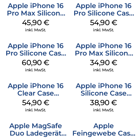
Apple iPhone 16
Apple iPhone 16
Pro Max Silicone
Pro Silicone Case
Case MagSafe
MagSafe Black
45,90
€
54,90
€
Ultramarine
inkl. MwSt.
inkl. MwSt.
Apple iPhone 16
Apple iPhone 16
Pro Silicone Case
Pro Max Silicone
MagSafe Stone
Case MagSafe
60,90
€
34,90
€
Gray
Denim
inkl. MwSt.
inkl. MwSt.
Apple iPhone 16
Apple iPhone 16
Clear Case
Silicone Case
MagSafe
MagSafe
54,90
€
38,90
€
Transparent
Ultramarine
inkl. MwSt.
inkl. MwSt.
Apple MagSafe
Apple
Duo Ladegerät
Feingewebe Case