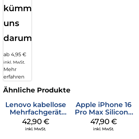
kümmern
uns
darum!
ab 4,95 €
inkl. MwSt.
Mehr
erfahren
Ähnliche Produkte
Lenovo kabellose
Apple iPhone 16
Mehrfachgerät
Pro Max Silicone
Luna Grey
Case MagSafe
42,90
€
47,90
€
Black
inkl. MwSt.
inkl. MwSt.