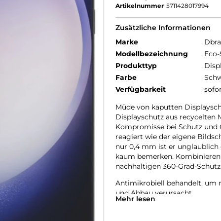
Artikelnummer
5711428017994
Zusätzliche Informationen
Marke
Dbr
Modellbezeichnung
Eco-
Produkttyp
Disp
Farbe
Schw
Verfügbarkeit
sofo
Müde von kaputten Displayschut
Displayschutz aus recycelten 
Kompromisse bei Schutz und Q
reagiert wie der eigene Bildsch
nur 0,4 mm ist er unglaublich
kaum bemerken. Kombinieren Si
nachhaltigen 360-Grad-Schutz
Antimikrobiell behandelt, um
und Abbau verursacht.
Mehr lesen
Anti-Fingerabdruck – mit ein
Fingerabdrücke zu reduzieren.