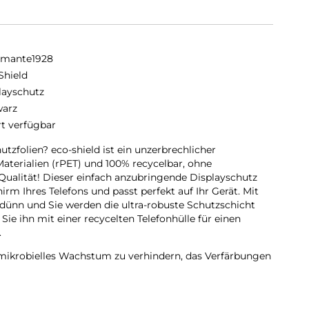
amante1928
Shield
layschutz
arz
rt verfügbar
zfolien? eco-shield ist ein unzerbrechlicher
Materialien (rPET) und 100% recycelbar, ohne
ualität! Dieser einfach anzubringende Displayschutz
irm Ihres Telefons und passt perfekt auf Ihr Gerät. Mit
 dünn und Sie werden die ultra-robuste Schutzschicht
e ihn mit einer recycelten Telefonhülle für einen
.
 mikrobielles Wachstum zu verhindern, das Verfärbungen
er Anti-Fingerabdruck-Beschichtung versehen, um