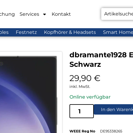
chung
Services
Kontakt
bles
Festnetz
Kopfhörer & Headsets
Smart Hom
dbramante1928 Ec
Schwarz
29,90
€
inkl. MwSt.
Online verfügbar
In den Waren
WEEE Reg No
DE95338265