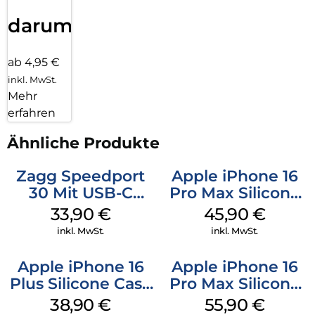
darum!
ab 4,95 €
inkl. MwSt.
Mehr
erfahren
Ähnliche Produkte
Zagg Speedport
Apple iPhone 16
30 Mit USB-C
Pro Max Silicone
Kabel Weiß
Case MagSafe
33,90
€
45,90
€
Ultramarine
inkl. MwSt.
inkl. MwSt.
Apple iPhone 16
Apple iPhone 16
Plus Silicone Case
Pro Max Silicone
MagSafe Denim
Case MagSafe
38,90
€
55,90
€