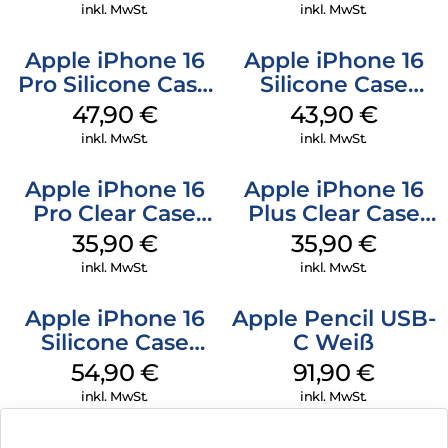
Stone Gray
inkl. MwSt.
inkl. MwSt.
Apple iPhone 16
Apple iPhone 16
Pro Silicone Case
Silicone Case
MagSafe Denim
MagSafe Plum
47,90
€
43,90
€
inkl. MwSt.
inkl. MwSt.
Apple iPhone 16
Apple iPhone 16
Pro Clear Case
Plus Clear Case
MagSafe
MagSafe
35,90
€
35,90
€
Transparent
Transparent
inkl. MwSt.
inkl. MwSt.
Apple iPhone 16
Apple Pencil USB-
Silicone Case
C Weiß
MagSafe Lake
54,90
€
91,90
€
Green
inkl. MwSt.
inkl. MwSt.