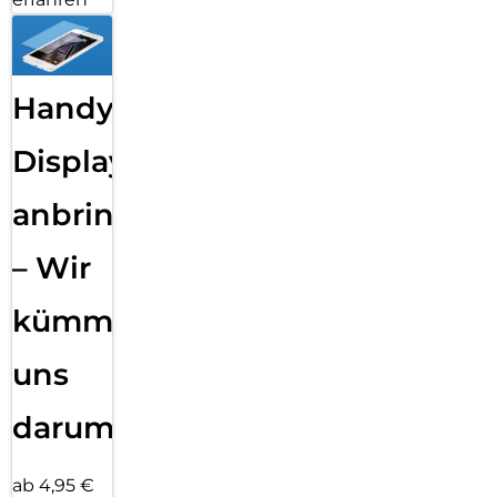
Handy
Displayfolie
anbringen
– Wir
kümmern
uns
darum!
ab 4,95 €