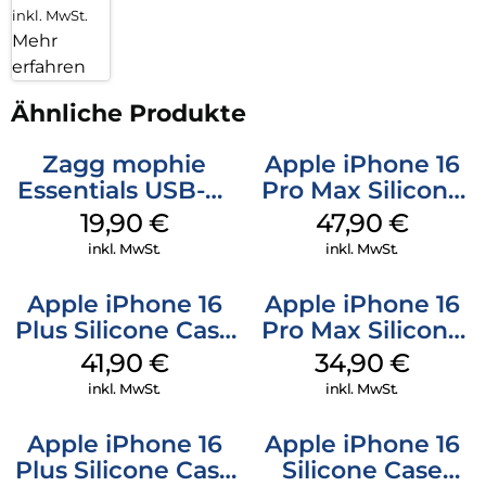
inkl. MwSt.
Mehr
erfahren
Ähnliche Produkte
Zagg mophie
Apple iPhone 16
Essentials USB-C-
Pro Max Silicone
20W Charger PD
Case MagSafe
19,90
€
47,90
€
Weiß
Black
inkl. MwSt.
inkl. MwSt.
Apple iPhone 16
Apple iPhone 16
Plus Silicone Case
Pro Max Silicone
MagSafe Stone
Case MagSafe
41,90
€
34,90
€
Gray
Denim
inkl. MwSt.
inkl. MwSt.
Apple iPhone 16
Apple iPhone 16
Plus Silicone Case
Silicone Case