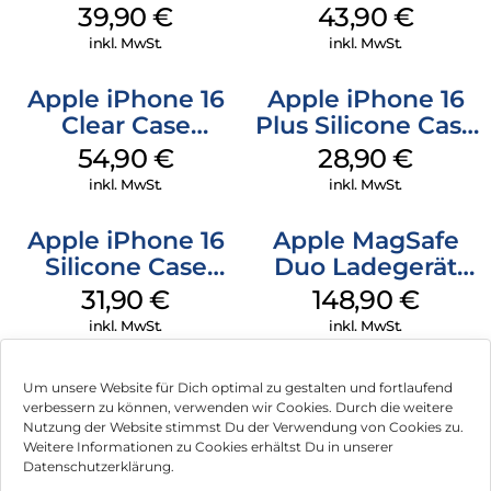
MagSafe Plum
MagSafe Plum
39,90
€
43,90
€
inkl. MwSt.
inkl. MwSt.
Apple iPhone 16
Apple iPhone 16
Clear Case
Plus Silicone Case
MagSafe
MagSafe Black
54,90
€
28,90
€
Transparent
inkl. MwSt.
inkl. MwSt.
Apple iPhone 16
Apple MagSafe
Silicone Case
Duo Ladegerät
MagSafe Fuchsia
Weiß
31,90
€
148,90
€
inkl. MwSt.
inkl. MwSt.
Um unsere Website für Dich optimal zu gestalten und fortlaufend
verbessern zu können, verwenden wir Cookies. Durch die weitere
Nutzung der Website stimmst Du der Verwendung von Cookies zu.
Impressum
Weitere Informationen zu Cookies erhältst Du in unserer
Datenschutzerklärung.
AGB