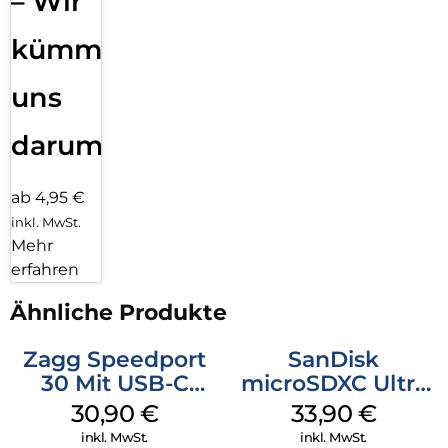
– Wir
kümmern
uns
darum!
ab 4,95 €
inkl. MwSt.
Mehr
erfahren
Ähnliche Produkte
Zagg Speedport
SanDisk
30 Mit USB-C
microSDXC Ultra
Kabel Weiß
128 GB + Adapter
30,90
€
33,90
€
Mobile
inkl. MwSt.
inkl. MwSt.