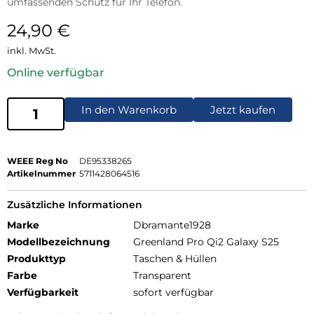
umfassenden Schutz für Ihr Telefon.
24,90
€
inkl. MwSt.
Online verfügbar
In den Warenkorb
Jetzt kaufen
WEEE Reg No
DE95338265
Artikelnummer
5711428064516
Zusätzliche Informationen
Marke
Dbramante1928
Modellbezeichnung
Greenland Pro Qi2 Galaxy S25
Produkttyp
Taschen & Hüllen
Farbe
Transparent
Verfügbarkeit
sofort verfügbar