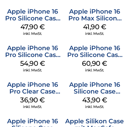
Apple iPhone 16
Apple iPhone 16
Pro Silicone Case
Pro Max Silicone
MagSafe Denim
Case MagSafe
47,90
€
41,90
€
Ultramarine
inkl. MwSt.
inkl. MwSt.
Apple iPhone 16
Apple iPhone 16
Pro Silicone Case
Pro Silicone Case
MagSafe Black
MagSafe Stone
54,90
€
60,90
€
Gray
inkl. MwSt.
inkl. MwSt.
Apple iPhone 16
Apple iPhone 16
Pro Clear Case
Silicone Case
MagSafe
MagSafe Plum
36,90
€
43,90
€
Transparent
inkl. MwSt.
inkl. MwSt.
Apple iPhone 16
Apple Silikon Case