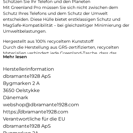
Schützen Sie Ihr Telefon und den Planeten
Mit Greenland Pro müssen Sie sich nicht zwischen dem
Schutz Ihres Telefons und dem Schutz der Umwelt
entscheiden. Diese Hülle bietet erstklassigen Schutz und
MagSafe-Kompatibilität – bei gleichzeitiger Minimierung der
Umweltbelastungen.
Hergestellt aus 100% recyceltem Kunststoff
Durch die Herstellung aus GRS-zertifizierten, recycelten
Materialien verhindert jede Greenland-Tasche, dass das
Mehr lesen
Gewicht von zwei Plastikflaschen in unseren Ozeanen und
auf Mülldeponien landet.
Herstellerinformation
Aufprallschutz mit MagSafe-Integration
dbramante1928 ApS
Greenland Pro bietet Aufprallschutz aus 1,2 m Höhe in einem
Bygmarken 2 A
schlanken Design. Der integrierte MagSafe-Magnet sorgt für
3650 Oelstykke
müheloses Aufladen und die Verwendung von Zubehör und
Dänemark
bietet gleichzeitig zuverlässigen Fallschutz.
webshop@dbramante1928.com
Schlankes Design
https://dbramante1928.com
Genießen Sie das schlanke Design, das bequem in Ihre Hand
Verantwortliche für die EU
und Tasche passt.
dbramante1928 ApS