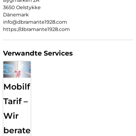
Bygmarken 2A
3650 Oelstykke
Dänemark
info@dbramante1928.com
https://dbramante1928.com
Verwandte Services
Mobilfunk
Tarif –
Wir
beraten