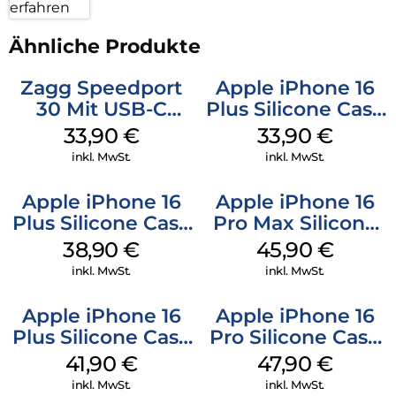
erfahren
Ähnliche Produkte
Zagg Speedport
Apple iPhone 16
30 Mit USB-C
Plus Silicone Case
Kabel Weiß
MagSafe Lake
33,90
€
33,90
€
Green
inkl. MwSt.
inkl. MwSt.
Apple iPhone 16
Apple iPhone 16
Plus Silicone Case
Pro Max Silicone
MagSafe Denim
Case MagSafe
38,90
€
45,90
€
Ultramarine
inkl. MwSt.
inkl. MwSt.
Apple iPhone 16
Apple iPhone 16
Plus Silicone Case
Pro Silicone Case
MagSafe Stone
MagSafe Denim
41,90
€
47,90
€
Gray
inkl. MwSt.
inkl. MwSt.