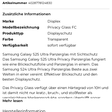
Artikelnummer
4028778124830
Zusätzliche Informationen
Marke
Displex
Modellbezeichnung
Privacy Glass FC
Produkttyp
Displayschutz
Farbe
Transparent
Verfügbarkeit
sofort verfügbar
Samsung Galaxy S25 Ultra Panzerglas mit Sichtschutz
Das Samsung Galaxy S25 Ultra Privacy Panzerglas fungiert
wie eine Blickschutzfolie und Panzerglas in einem. Das
Samsung S24 Ultra Privacy Panzerglas Beste aus zwei
Welten in einer vereint: Effektiver Blickschutz und den
besten Displayschutz.
Das Privacy Glass verfügt über einen Härtegrad von 10H und
ist damit nicht nur kratz-, bruch-, und stoßfester als
vergleichbare Markenprodukte, sondern übertrifft sogar
Mehr lesen
Saphirglas, das bei Luxusuhren eingesetzt wird und einen
Härtegrad von 9H hat.
Herstellerinformation