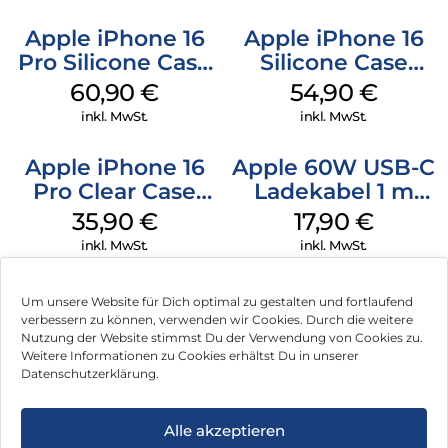
Apple iPhone 16
Apple iPhone 16
Pro Silicone Case
Silicone Case
MagSafe Stone
MagSafe Lake
60,90
€
54,90
€
Gray
Green
inkl. MwSt.
inkl. MwSt.
Apple iPhone 16
Apple 60W USB-C
Pro Clear Case
Ladekabel 1 m
MagSafe
Weiß
35,90
€
17,90
€
Transparent
inkl. MwSt.
inkl. MwSt.
Um unsere Website für Dich optimal zu gestalten und fortlaufend
verbessern zu können, verwenden wir Cookies. Durch die weitere
Nutzung der Website stimmst Du der Verwendung von Cookies zu.
Impressum
Weitere Informationen zu Cookies erhältst Du in unserer
Datenschutzerklärung.
AGB
Datenschutz
Alle akzeptieren