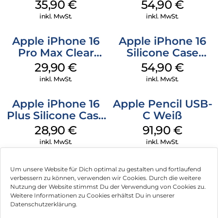
MagSafe
MagSafe
35,90
€
54,90
€
Transparent
Transparent
inkl. MwSt.
inkl. MwSt.
Apple iPhone 16
Apple iPhone 16
Pro Max Clear
Silicone Case
Case MagSafe
MagSafe Lake
29,90
€
54,90
€
Transparent
Green
inkl. MwSt.
inkl. MwSt.
Apple iPhone 16
Apple Pencil USB-
Plus Silicone Case
C Weiß
MagSafe Black
28,90
€
91,90
€
inkl. MwSt.
inkl. MwSt.
Um unsere Website für Dich optimal zu gestalten und fortlaufend
verbessern zu können, verwenden wir Cookies. Durch die weitere
Nutzung der Website stimmst Du der Verwendung von Cookies zu.
Impressum
Weitere Informationen zu Cookies erhältst Du in unserer
Datenschutzerklärung.
AGB