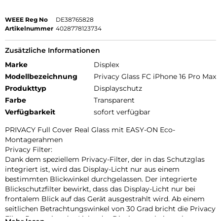
WEEE Reg No
DE38765828
Artikelnummer
4028778123734
Zusätzliche Informationen
Marke
Displex
Modellbezeichnung
Privacy Glass FC iPhone 16 Pro Max
Produkttyp
Displayschutz
Farbe
Transparent
Verfügbarkeit
sofort verfügbar
PRIVACY Full Cover Real Glass mit EASY-ON Eco-
Montagerahmen
Privacy Filter:
Dank dem speziellem Privacy-Filter, der in das Schutzglas
integriert ist, wird das Display-Licht nur aus einem
bestimmten Blickwinkel durchgelassen. Der integrierte
Blickschutzfilter bewirkt, dass das Display-Licht nur bei
frontalem Blick auf das Gerät ausgestrahlt wird. Ab einem
seitlichen Betrachtungswinkel von 30 Grad bricht die Privacy
Filter Protection das Licht, das Display erscheint schwarz.