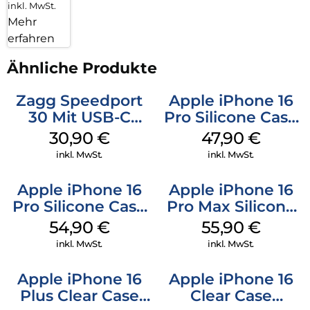
inkl. MwSt.
Mehr
erfahren
Ähnliche Produkte
Zagg Speedport
Apple iPhone 16
30 Mit USB-C
Pro Silicone Case
Kabel Weiß
MagSafe Denim
30,90
€
47,90
€
inkl. MwSt.
inkl. MwSt.
Apple iPhone 16
Apple iPhone 16
Pro Silicone Case
Pro Max Silicone
MagSafe Black
Case MagSafe
54,90
€
55,90
€
Stone Gray
inkl. MwSt.
inkl. MwSt.
Apple iPhone 16
Apple iPhone 16
Plus Clear Case
Clear Case