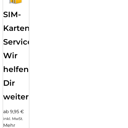
Einfaches, blasenfreies Aufbringen:
Mit dem EASY-ON Eco-Montagerahmen und dem
SIM-
dazugehörigen Video Tutorial gestaltet sich die Montage des
Tempered Glass schnell, einfach und exakt. Das Ergebnis:
kein schiefes Aufliegen des Screen Protectors auf dem
Karten
Display, keine verdeckten Öffnungen für Lautsprecher oder
Mikrofone und erst recht keine Blasen unter dem Schutzglas.
Service:
Gut für die Umwelt: der Eco-Montagerahmen besteht zu
100% aus recyclebarem Premium-Vollkarton und kann nach
Wir
dem Einsatz bedenkenlos mit dem Altpapier recycelt
werden.
helfen
Dir
weiter
ab 9,95 €
inkl. MwSt.
Mehr