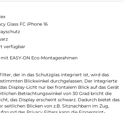
lex
acy Glass FC iPhone 16
layschutz
arz
rt verfügbar
ss mit EASY-ON Eco-Montagerahmen
ter, der in das Schutzglas integriert ist, wird das
estimmten Blickwinkel durchgelassen. Der integrierte
 das Display-Licht nur bei frontalem Blick auf das Gerät
eitlichen Betrachtungswinkel von 30 Grad bricht die
Licht, das Display erscheint schwarz. Dadurch bietet das
or seitlichen Blicken von z.B. Sitznachbarn im Zug,
fgrund des Privacy Filters kann die Fingerprint-
rden.
hutzglas:
D Schutzgläsern decken die Displex Full Cover