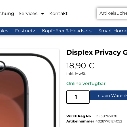
chung
Services
Kontakt
bles
Festnetz
Kopfhörer & Headsets
Smart Hom
Displex Privacy 
18,90
€
inkl. MwSt.
Online verfügbar
In den Waren
WEEE Reg No
DE38765828
Artikelnummer
4028778124052