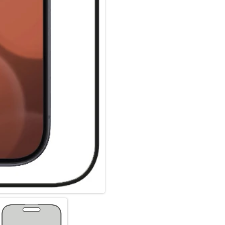
Panzergläser (3D/ Curved) nic
Displaybereich ab. Insbesonde
Schutzglas (3D/ Curved), da e
angepasst ist und diese optim
Displaynutzung, ohne störend
Glas- und Kantenhärte:
Das Displex Panzerglas hat ein
bruch-, und stoßfester als ver
hochwertiges Saphirglas (9H), 
bruch- und stoßanfälligste Zo
spezialgehärtet, durch eine m
absorbierenden Kante (bei Full
aufwendige Produktionsverfah
gegen Schläge, Stöße und Bru
Nutzung.
Hüllenfreundlich:
Unser Displex Schutzglas wir
gefertigt und passt somit perf
ultradünn. Somit lassen sich a
Panzerglasfolie benutzen. Du
Glass und Ihrer Lieblingshüll