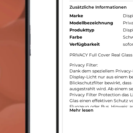
Zusätzliche Informationen
Marke
Disp
Modellbezeichnung
Priv
Produkttyp
Disp
Farbe
Schw
Verfügbarkeit
sofo
PRIVACY Full Cover Real Gla
Privacy Filter:
Dank dem speziellem Privacy-Fil
Display-Licht nur aus einem b
Blickschutzfilter bewirkt, dass
ausgestrahlt wird. Ab einem s
Privacy Filter Protection das 
Glas einen effektiven Schutz v
Flugzeug oder Bus. Hinweis: au
Mehr lesen
Funktion nicht unterstützt we
Full Cover bzw. 3D/ Curved Sc
Im Vergleich zu sogenannten 2