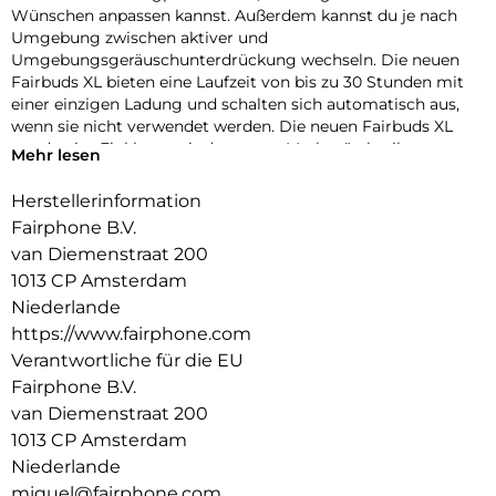
Wünschen anpassen kannst. Außerdem kannst du je nach
Umgebung zwischen aktiver und
Umgebungsgeräuschunterdrückung wechseln. Die neuen
Fairbuds XL bieten eine Laufzeit von bis zu 30 Stunden mit
einer einzigen Ladung und schalten sich automatisch aus,
wenn sie nicht verwendet werden. Die neuen Fairbuds XL
wurden im Einklang mit der neuen Markenästhetik von
Mehr lesen
Fairphone entworfen und sind weiterhin modular aufgebaut,
mit neun austauschbaren Ersatzteilen (einschließlich des
Herstellerinformation
Akkus). Außerdem glänzen sie mit der Schutzklasse IP54 für
Fairphone B.V.
Staub und Feuchtigkeit. Zudem sind sie fairer denn je, da sie
van Diemenstraat 200
mehr faire und recycelte Materialien enthalten, darunter
1013 CP Amsterdam
mehr als 80% recycelte Kunststoffe und 100 % recycelte
Seltenerdelemente in den Magneten. Die neuen Fairbuds XL
Niederlande
werden zu 100 % mit erneuerbarer Energie hergestellt und
https://www.fairphone.com
sind zudem zu 100 % elektromüllneutral. Sie sind in zwei
Verantwortliche für die EU
frischen Farben erhältlich und bieten eine dreijährige
Fairphone B.V.
Garantie für zusätzliche Sicherheit. Hol dir die neuen
van Diemenstraat 200
Fairbuds XL. Erstklassiger Klang und langlebiges Design.
1013 CP Amsterdam
Niederlande
miquel@fairphone.com