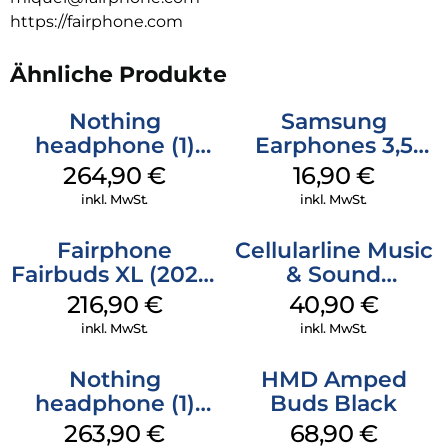
https://fairphone.com
Ähnliche Produkte
Nothing
Samsung
headphone (1)
Earphones 3,5
Weiß
mm Schwarz
264,90
€
16,90
€
inkl. MwSt.
inkl. MwSt.
Fairphone
Cellularline Music
Fairbuds XL (2025)
& Sound
Horizon Black
Bluetooth
216,90
€
40,90
€
Headphone MAXI
inkl. MwSt.
inkl. MwSt.
3 Purple
Nothing
HMD Amped
headphone (1)
Buds Black
Schwarz
263,90
€
68,90
€