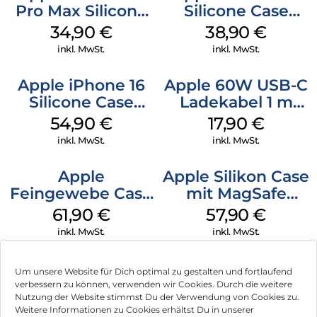
Pro Max Silicone
Silicone Case
Case MagSafe
MagSafe
34,90
€
38,90
€
Denim
Ultramarine
inkl. MwSt.
inkl. MwSt.
Apple iPhone 16
Apple 60W USB-C
Silicone Case
Ladekabel 1 m
MagSafe Black
Weiß
54,90
€
17,90
€
inkl. MwSt.
inkl. MwSt.
Apple
Apple Silikon Case
Feingewebe Case
mit MagSafe
iPhone 15 Pro
iPhone 14 Pro
61,90
€
57,90
€
MagSafe Schwarz
(PRODUCT)RED
inkl. MwSt.
inkl. MwSt.
Um unsere Website für Dich optimal zu gestalten und fortlaufend
verbessern zu können, verwenden wir Cookies. Durch die weitere
Nutzung der Website stimmst Du der Verwendung von Cookies zu.
Impressum
Weitere Informationen zu Cookies erhältst Du in unserer