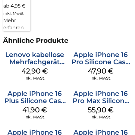
ab 4,95 €
inkl. MwSt.
Mehr
erfahren
Ähnliche Produkte
Lenovo kabellose
Apple iPhone 16
Mehrfachgerät
Pro Silicone Case
Luna Grey
MagSafe Denim
42,90
€
47,90
€
inkl. MwSt.
inkl. MwSt.
Apple iPhone 16
Apple iPhone 16
Plus Silicone Case
Pro Max Silicone
MagSafe Stone
Case MagSafe
41,90
€
55,90
€
Gray
Stone Gray
inkl. MwSt.
inkl. MwSt.
Apple iPhone 16
Apple iPhone 16