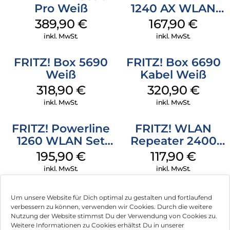
Pro Weiß
1240 AX WLAN
Damit Videos, Musik und Fotos im Heimnetz ohne
Ladebalken an Smartphone, Tablet und Co. verteilt werden,
Set Weiß
389,90
€
167,90
€
setzt die 6890 auf schnelles WLAN AC mit Multi-User MIMO.
inkl. MwSt.
inkl. MwSt.
Die Datenströme fließen dabei nicht wie bisher
nacheinander sondern gleichzeitig an die einzelnen Geräte
und erzielen so höhere WLAN-Geschwindigkeiten. Die 6890
FRITZ! Box 5690
FRITZ! Box 6690
erreicht Übertragungsraten von bis zu 1.733 MBit/s auf dem
Weiß
Kabel Weiß
5-GHz-Band und 800 MBit/s auf dem 2,4-GHz-Band.
318,90
€
320,90
€
Überall in Europa einsetzbar:
inkl. MwSt.
inkl. MwSt.
Egal, wo Sie die FRITZ!Box 6890 LTE in Europa einsetzen
wollen – flexibel spielt sie mit Multibandunterstützung
FRITZ! Powerline
FRITZ! WLAN
überall ihre Stärken aus. Je nach Verfügbarkeit greift sie
1260 WLAN Set
Repeater 2400
automatisch auf alle derzeit in Europa gebräuchlichen
Weiß
Weiß
195,90
€
117,90
€
Mobilfunkbänder zu.
inkl. MwSt.
inkl. MwSt.
FRITZ!OS – da steckt viel drin:
FRITZ!OS, das Betriebssystem Ihrer FRITZ!Box, bringt Ihnen
Um unsere Website für Dich optimal zu gestalten und fortlaufend
regelmäßig neue Funktionen. Behalten Sie immer den
verbessern zu können, verwenden wir Cookies. Durch die weitere
Überblick mit der zentralen Heimnnetzübersicht. Nutzen Sie
Nutzung der Website stimmst Du der Verwendung von Cookies zu.
die Kindersicherung, den WLAN-Gastzugang und bleiben Sie
Impressum
Weitere Informationen zu Cookies erhältst Du in unserer