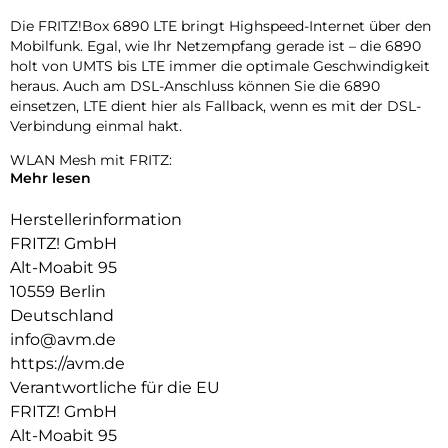
Die FRITZ!Box 6890 LTE bringt Highspeed-Internet über den
Mobilfunk. Egal, wie Ihr Netzempfang gerade ist – die 6890
holt von UMTS bis LTE immer die optimale Geschwindigkeit
heraus. Auch am DSL-Anschluss können Sie die 6890
einsetzen, LTE dient hier als Fallback, wenn es mit der DSL-
Verbindung einmal hakt.
WLAN Mesh mit FRITZ:
Mehr lesen
Damit Videos, Musik und Fotos im Heimnetz nahtlos bis in
den letzten Winkel jedes Zimmers gelangen, setzt die
Herstellerinformation
FRITZ!Box 6890 LTE auf WLAN Mesh. Die verteilten FRITZ!-
FRITZ! GmbH
Geräte arbeiten in einem einzigen Netz, tauschen sich
Alt-Moabit 95
untereinander aus und optimieren die Leistung aller WLAN-
10559 Berlin
Geräte.
Deutschland
Mit Mesh genießen Sie ganz einfach Höchstgeschwindigkeit
info@avm.de
bei Surfen, Video oder Gaming. Atemberaubendes HD-
https://avm.de
Fernsehen und Ihre Lieblingsmusik warten jetzt auf Sie – und
Verantwortliche für die EU
nicht umgekehrt.
FRITZ! GmbH
Schnelles Internet – jederzeit:
Alt-Moabit 95