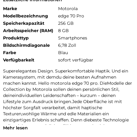
Marke
Motorola
Modellbezeichnung
edge 70 Pro
Speicherkapazität
256 GB
Arbeitsspeicher (RAM)
8 GB
Produkttyp
Smartphones
Bildschirmdiagonale
6,78 Zoll
Farbe
Blau
Verfügbarkeit
sofort verfügbar
Superelegantes Design. Superkomfortable Haptik. Und ein
Kamerasystem, mit demdu deine besten Aufnahmen
machen kannst. Hello motorola edge 70 pro. DieModelle der
Collection by Motorola sollen deinen persönlichen Stil,
deineindividuellen Leidenschaften – kurzum – deinen
Lifestyle zum Ausdruck bringen.Jede Oberfläche ist mit
höchster Sorgfalt verarbeitet, damit haptische
Texturen,wohlige Wärme und edle Materialien ein
einzigartiges Erlebnis schaffen. Denn diebeste Technologie
sollte sich ganz natürlich anfühlen – gerade nicht
Mehr lesen
wieTechnologie. Sie sollte sich wie ein Teil von dir anfühlen.