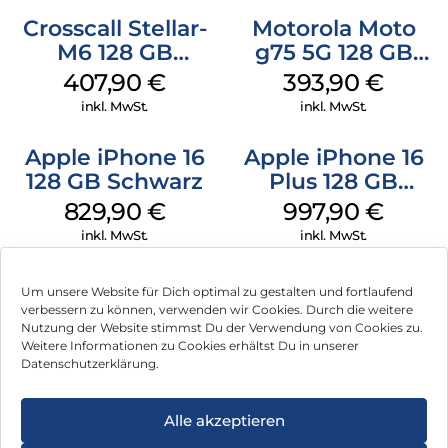
Crosscall Stellar-
Motorola Moto
M6 128 GB
g75 5G 128 GB
Schwarz
Charcoal Gray
407,90
€
393,90
€
inkl. MwSt.
inkl. MwSt.
Apple iPhone 16
Apple iPhone 16
128 GB Schwarz
Plus 128 GB
Schwarz
829,90
€
997,90
€
inkl. MwSt.
inkl. MwSt.
Um unsere Website für Dich optimal zu gestalten und fortlaufend
verbessern zu können, verwenden wir Cookies. Durch die weitere
Nutzung der Website stimmst Du der Verwendung von Cookies zu.
Impressum
Weitere Informationen zu Cookies erhältst Du in unserer
Datenschutzerklärung.
AGB
Datenschutz
Alle akzeptieren
Können wir Dir behilflich sein?