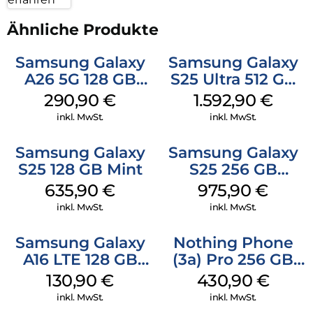
Ähnliche Produkte
Samsung Galaxy
Samsung Galaxy
A26 5G 128 GB
S25 Ultra 512 GB
White
Titanium
290,90
€
1.592,90
€
Silverblue
inkl. MwSt.
inkl. MwSt.
Samsung Galaxy
Samsung Galaxy
S25 128 GB Mint
S25 256 GB
Icyblue
635,90
€
975,90
€
inkl. MwSt.
inkl. MwSt.
Samsung Galaxy
Nothing Phone
A16 LTE 128 GB
(3a) Pro 256 GB
Black
Grey
130,90
€
430,90
€
inkl. MwSt.
inkl. MwSt.