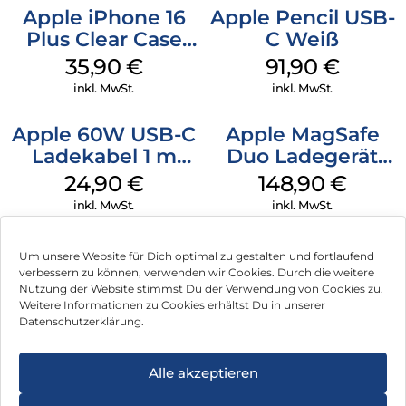
Apple iPhone 16
Apple Pencil USB-
Plus Clear Case
C Weiß
MagSafe
35,90
€
91,90
€
Transparent
inkl. MwSt.
inkl. MwSt.
Apple 60W USB-C
Apple MagSafe
Ladekabel 1 m
Duo Ladegerät
Weiß
Weiß
24,90
€
148,90
€
inkl. MwSt.
inkl. MwSt.
Um unsere Website für Dich optimal zu gestalten und fortlaufend
verbessern zu können, verwenden wir Cookies. Durch die weitere
Nutzung der Website stimmst Du der Verwendung von Cookies zu.
Impressum
Weitere Informationen zu Cookies erhältst Du in unserer
Datenschutzerklärung.
AGB
Datenschutz
Alle akzeptieren
Können wir Dir behilflich sein?
Vertrag widerrufen