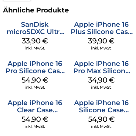
Ähnliche Produkte
SanDisk
Apple iPhone 16
microSDXC Ultra
Plus Silicone Case
128 GB + Adapter
MagSafe Plum
33,90
€
39,90
€
Mobile
inkl. MwSt.
inkl. MwSt.
Apple iPhone 16
Apple iPhone 16
Pro Silicone Case
Pro Max Silicone
MagSafe Black
Case MagSafe
54,90
€
34,90
€
Denim
inkl. MwSt.
inkl. MwSt.
Apple iPhone 16
Apple iPhone 16
Clear Case
Silicone Case
MagSafe
MagSafe Lake
54,90
€
54,90
€
Transparent
Green
inkl. MwSt.
inkl. MwSt.