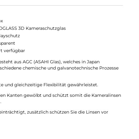
ox
GLASS 3D Kameraschutzglas
layschutz
sparent
rt verfügbar
eht aus AGC (ASAHI Glas), welches in Japan
erschiedene chemische und galvanotechnische Prozesse
 und gleichzeitige Flexibilität gewährleistet.
den Kanten gewölbt und schützt somit die Kameralinsen
.
inträchtigt, zusätzlich schützen Sie die Linsen vor
ischenräumen.