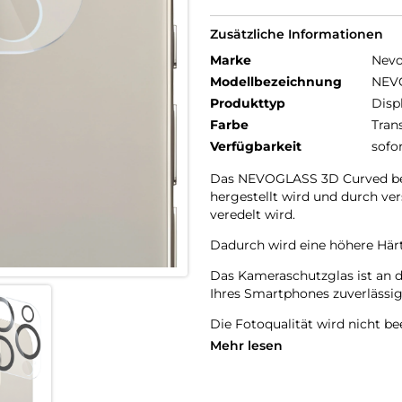
Zusätzliche Informationen
Marke
Nev
Modellbezeichnung
NEVO
Produkttyp
Disp
Farbe
Tran
Verfügbarkeit
sofo
Das NEVOGLASS 3D Curved best
hergestellt wird und durch v
veredelt wird.
Dadurch wird eine höhere Härte
Das Kameraschutzglas ist an 
Ihres Smartphones zuverlässig
Die Fotoqualität wird nicht bee
Staubablagerungen in den Zw
Mehr lesen