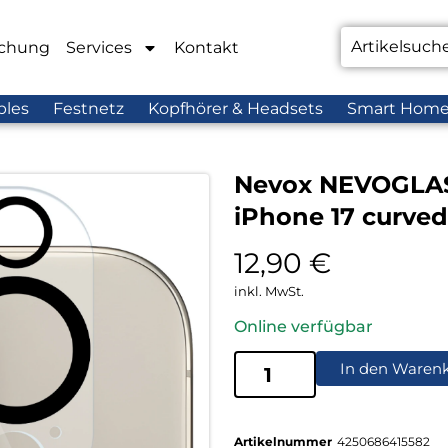
chung
Services
Kontakt
bles
Festnetz
Kopfhörer & Headsets
Smart Hom
Nevox NEVOGLAS
iPhone 17 curved
12,90
€
inkl. MwSt.
Online verfügbar
In den Waren
Artikelnummer
4250686415582