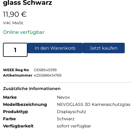
glass Schwarz
11,90
€
inkl. MwSt.
Online verfügbar
In den Warenkorb
Jetzt kaufen
WEEE Reg No
DE68545399
Artikelnummer
4250686414769
Zusätzliche Informationen
Marke
Nevox
Modellbezeichnung
NEVOGLASS 3D Kameraschutzglas
Produkttyp
Displayschutz
Farbe
Schwarz
Verfügbarkeit
sofort verfügbar