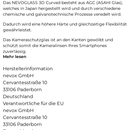
Das NEVOGLASS 3D Curved besteht aus AGC (ASAHI Glas),
welches in Japan hergestellt wird und durch verschiedene
chemische und galvanotechnische Prozesse veredelt wird.
Dadurch wird eine höhere Härte und gleichzeitige Flexibilität
gewährleistet.
Das Kameraschutzglas ist an den Kanten gewölbt und
schützt somit die Kameralinsen Ihres Smartphones
zuverlässig.
Mehr lesen
Die Fotoqualität wird nicht beeinträchtigt, zusätzlich
schützen Sie die Linsen vor Staubablagerungen in den
Herstellerinformation
Zwischenräumen.
nevox GmbH
Cervantesstraße 10
9H Härtegrad
Resistent gegen Kratzer
33106 Paderborn
Fettabweisende Beschichtung
Deutschland
Verantwortliche für die EU
nevox GmbH
Cervantesstraße 10
33106 Paderborn