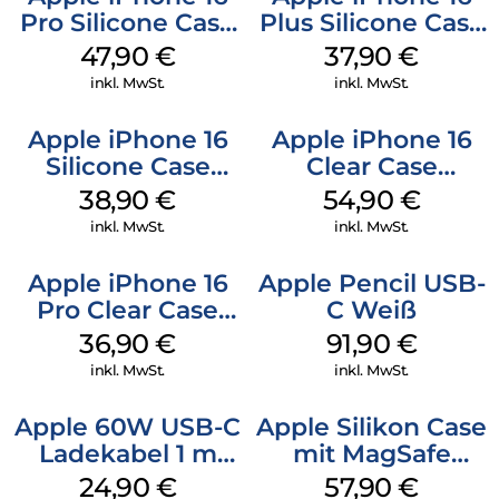
Pro Silicone Case
Plus Silicone Case
MagSafe Denim
MagSafe Lake
47,90
€
37,90
€
Green
inkl. MwSt.
inkl. MwSt.
Apple iPhone 16
Apple iPhone 16
Silicone Case
Clear Case
MagSafe
MagSafe
38,90
€
54,90
€
Ultramarine
Transparent
inkl. MwSt.
inkl. MwSt.
Apple iPhone 16
Apple Pencil USB-
Pro Clear Case
C Weiß
MagSafe
36,90
€
91,90
€
Transparent
inkl. MwSt.
inkl. MwSt.
Apple 60W USB-C
Apple Silikon Case
Ladekabel 1 m
mit MagSafe
Weiß
iPhone 14 Pro
24,90
€
57,90
€