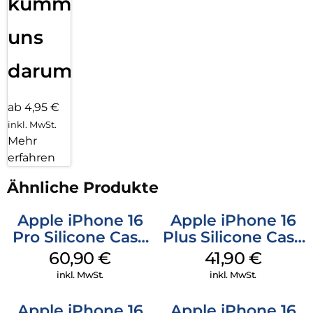
kümmern
uns
darum!
ab 4,95 €
inkl. MwSt.
Mehr
erfahren
Ähnliche Produkte
Apple iPhone 16
Apple iPhone 16
Pro Silicone Case
Plus Silicone Case
MagSafe Stone
MagSafe Stone
60,90
€
41,90
€
Gray
Gray
inkl. MwSt.
inkl. MwSt.
Apple iPhone 16
Apple iPhone 16