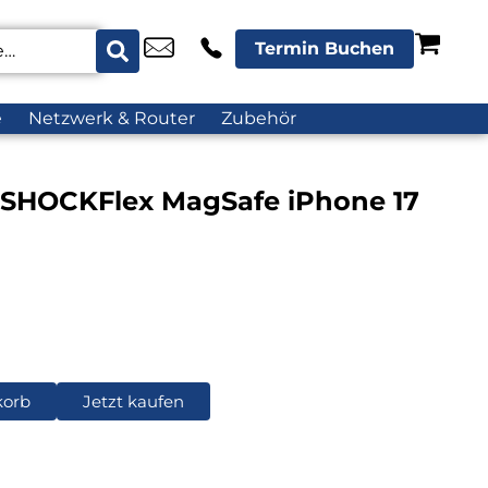
Termin Buchen
e
Netzwerk & Router
Zubehör
l SHOCKFlex MagSafe iPhone 17
korb
Jetzt kaufen