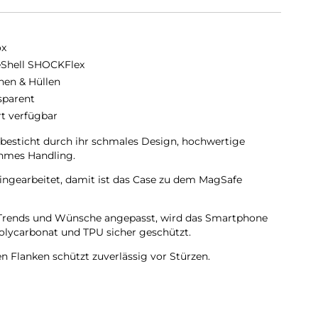
ox
eShell SHOCKFlex
hen & Hüllen
sparent
rt verfügbar
sticht durch ihr schmales Design, hochwertige
hmes Handling.
ingearbeitet, damit ist das Case zu dem MagSafe
en Trends und Wünsche angepasst, wird das Smartphone
olycarbonat und TPU sicher geschützt.
en Flanken schützt zuverlässig vor Stürzen.
lichen Flanken geschützt.
 ist diese komplett Transparent und bringt jegliche