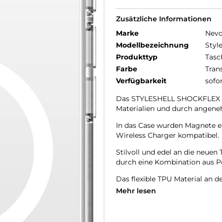
Zusätzliche Informationen
Marke
Nev
Modellbezeichnung
Styl
Produkttyp
Tasc
Farbe
Tran
Verfügbarkeit
sofo
Das STYLESHELL SHOCKFLEX be
Materialien und durch angene
In das Case wurden Magnete e
Wireless Charger kompatibel.
Stilvoll und edel an die neu
durch eine Kombination aus P
Das flexible TPU Material an d
Mehr lesen
Das Display ist durch die seit
Durch das verwendete Material