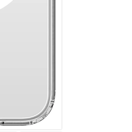
Farbe des Smartphones, passe
Die Anschlüsse, Knöpfe und Ka
Hochwertiges Schmutzabweise
Luftpolster in den Ecken.