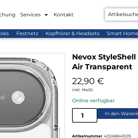
chung
Services
Kontakt
bles
Festnetz
Kopfhörer & Headsets
Smart Hom
Nevox StyleShel
Air Transparent
22,90
€
inkl. MwSt.
Online verfügbar
In den Waren
Artikelnummer
4250686415315