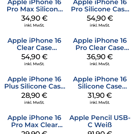
Apple iPhone 16
Apple iPhone 16
Pro Max Silicone
Pro Silicone Case
Case MagSafe
MagSafe Black
34,90
€
54,90
€
Denim
inkl. MwSt.
inkl. MwSt.
Apple iPhone 16
Apple iPhone 16
Clear Case
Pro Clear Case
MagSafe
MagSafe
54,90
€
36,90
€
Transparent
Transparent
inkl. MwSt.
inkl. MwSt.
Apple iPhone 16
Apple iPhone 16
Plus Silicone Case
Silicone Case
MagSafe Black
MagSafe Fuchsia
28,90
€
31,90
€
inkl. MwSt.
inkl. MwSt.
Apple iPhone 16
Apple Pencil USB-
Pro Max Clear
C Weiß
Case MagSafe
29,90
€
91,90
€