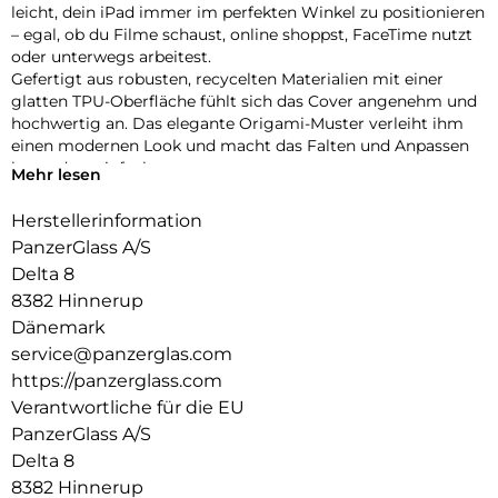
leicht, dein iPad immer im perfekten Winkel zu positionieren
– egal, ob du Filme schaust, online shoppst, FaceTime nutzt
oder unterwegs arbeitest.
Gefertigt aus robusten, recycelten Materialien mit einer
glatten TPU-Oberfläche fühlt sich das Cover angenehm und
hochwertig an. Das elegante Origami-Muster verleiht ihm
einen modernen Look und macht das Falten und Anpassen
besonders einfach.
Mehr lesen
Dein iPad ist rundum geschützt – vorne und hinten – mit
verstärkten Ecken, die den täglichen Stößen und
Herstellerinformation
Erschütterungen standhalten. Dank der integrierten
PanzerGlass A/S
Halterung für deinen Apple Pencil hast du ihn immer
Delta 8
griffbereit.
8382 Hinnerup
Bist du bereit, dein iPad auf das nächste Level zu bringen?
Die iPad Essential Hülle vereint Stil, Vielseitigkeit und Schutz
Dänemark
in einem cleveren Design – gemacht, um mit dir Schritt zu
service@panzerglas.com
halten, egal wohin dich der Tag führt.
https://panzerglass.com
Verantwortliche für die EU
PanzerGlass A/S
Delta 8
8382 Hinnerup