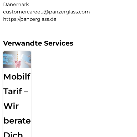
Dänemark
customercareeu@panzerglass.com
https://panzerglass.de
Verwandte Services
Mobilfunk
Tarif –
Wir
beraten
Dich