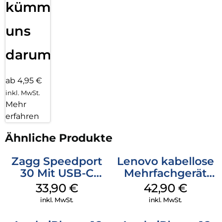
kümmern
uns
darum!
ab 4,95 €
inkl. MwSt.
Mehr
erfahren
Ähnliche Produkte
Zagg Speedport
Lenovo kabellose
30 Mit USB-C
Mehrfachgerät
Kabel Weiß
Luna Grey
33,90
€
42,90
€
inkl. MwSt.
inkl. MwSt.