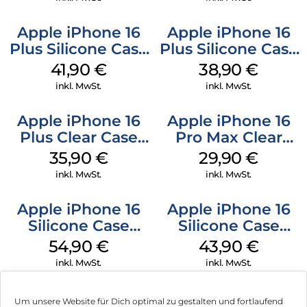
Apple iPhone 16
Apple iPhone 16
Plus Silicone Case
Plus Silicone Case
MagSafe Stone
MagSafe Denim
41,90
€
38,90
€
Gray
inkl. MwSt.
inkl. MwSt.
Apple iPhone 16
Apple iPhone 16
Plus Clear Case
Pro Max Clear
MagSafe
Case MagSafe
35,90
€
29,90
€
Transparent
Transparent
inkl. MwSt.
inkl. MwSt.
Apple iPhone 16
Apple iPhone 16
Silicone Case
Silicone Case
MagSafe Lake
MagSafe Plum
54,90
€
43,90
€
Green
inkl. MwSt.
inkl. MwSt.
Um unsere Website für Dich optimal zu gestalten und fortlaufend