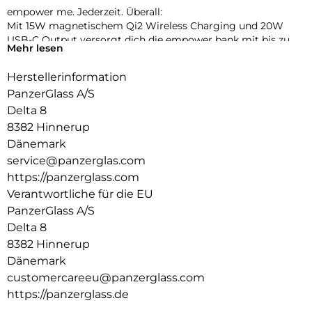
empower me. Jederzeit. Überall:
Mit 15W magnetischem Qi2 Wireless Charging und 20W
USB-C Output versorgt dich die empower bank mit bis zu
Mehr lesen
160 % zusätzlicher Energie. Einfach andocken und losladen –
kabellos, automatisch, stressfrei. Und das Beste? Sie besteht
Herstellerinformation
aus recyceltem Aluminium und kommt ganz ohne
PanzerGlass A/S
Plastikverpackung.
Delta 8
8382 Hinnerup
Dänemark
service@panzerglas.com
https://panzerglass.com
Verantwortliche für die EU
PanzerGlass A/S
Delta 8
8382 Hinnerup
Dänemark
customercareeu@panzerglass.com
https://panzerglass.de