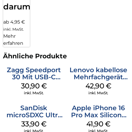
darum!
ab 4,95 €
inkl. MwSt.
Mehr
erfahren
Ähnliche Produkte
Zagg Speedport
Lenovo kabellose
30 Mit USB-C
Mehrfachgerät
Kabel Weiß
Luna Grey
30,90
€
42,90
€
inkl. MwSt.
inkl. MwSt.
SanDisk
Apple iPhone 16
microSDXC Ultra
Pro Max Silicone
128 GB + Adapter
Case MagSafe
33,90
€
41,90
€
Mobile
Ultramarine
inkl. MwSt.
inkl. MwSt.