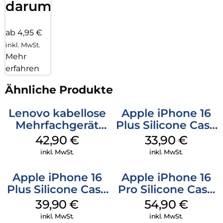
darum!
ab 4,95 €
inkl. MwSt.
Mehr
erfahren
Ähnliche Produkte
Lenovo kabellose
Apple iPhone 16
Mehrfachgerät
Plus Silicone Case
Luna Grey
MagSafe Lake
42,90
€
33,90
€
Green
inkl. MwSt.
inkl. MwSt.
Apple iPhone 16
Apple iPhone 16
Plus Silicone Case
Pro Silicone Case
MagSafe Plum
MagSafe Black
39,90
€
54,90
€
inkl. MwSt.
inkl. MwSt.