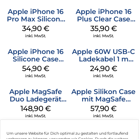
Apple iPhone 16
Apple iPhone 16
Pro Max Silicone
Plus Clear Case
Case MagSafe
MagSafe
34,90
€
35,90
€
Denim
Transparent
inkl. MwSt.
inkl. MwSt.
Apple iPhone 16
Apple 60W USB-C
Silicone Case
Ladekabel 1 m
MagSafe Lake
Weiß
54,90
€
24,90
€
Green
inkl. MwSt.
inkl. MwSt.
Apple MagSafe
Apple Silikon Case
Duo Ladegerät
mit MagSafe
Weiß
iPhone 14 Pro
148,90
€
57,90
€
(PRODUCT)RED
inkl. MwSt.
inkl. MwSt.
Um unsere Website für Dich optimal zu gestalten und fortlaufend
verbessern zu können, verwenden wir Cookies. Durch die weitere