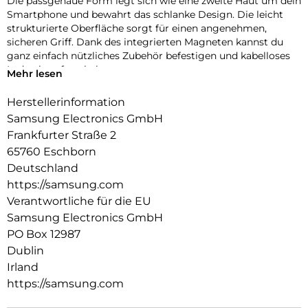
Die passgenaue Form legt sich wie eine zweite Haut um dein
Smartphone und bewahrt das schlanke Design. Die leicht
strukturierte Oberfläche sorgt für einen angenehmen,
sicheren Griff. Dank des integrierten Magneten kannst du
ganz einfach nützliches Zubehör befestigen und kabelloses
Laden komfortabel nutzen.
Mehr lesen
Herstellerinformation
Samsung Electronics GmbH
Frankfurter Straße 2
65760 Eschborn
Deutschland
https://samsung.com
Verantwortliche für die EU
Samsung Electronics GmbH
PO Box 12987
Dublin
Irland
https://samsung.com