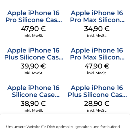
Apple iPhone 16
Apple iPhone 16
Pro Silicone Case
Pro Max Silicone
MagSafe Denim
Case MagSafe
47,90
€
34,90
€
Denim
inkl. MwSt.
inkl. MwSt.
Apple iPhone 16
Apple iPhone 16
Plus Silicone Case
Pro Max Silicone
MagSafe Plum
Case MagSafe
39,90
€
47,90
€
Black
inkl. MwSt.
inkl. MwSt.
Apple iPhone 16
Apple iPhone 16
Silicone Case
Plus Silicone Case
MagSafe
MagSafe Black
38,90
€
28,90
€
Ultramarine
inkl. MwSt.
inkl. MwSt.
Um unsere Website für Dich optimal zu gestalten und fortlaufend