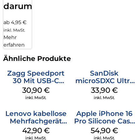
darum!
ab 4,95 €
inkl. MwSt.
Mehr
erfahren
Ähnliche Produkte
Zagg Speedport
SanDisk
30 Mit USB-C
microSDXC Ultra
Kabel Weiß
128 GB + Adapter
30,90
€
33,90
€
Mobile
inkl. MwSt.
inkl. MwSt.
Lenovo kabellose
Apple iPhone 16
Mehrfachgerät
Pro Silicone Case
Luna Grey
MagSafe Black
42,90
€
54,90
€
inkl. MwSt.
inkl. MwSt.