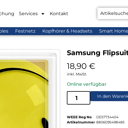
chung
Services
Kontakt
bles
Festnetz
Kopfhörer & Headsets
Smart Hom
Samsung Flipsuit
18,90
€
inkl. MwSt.
Online verfügbar
In den Waren
WEEE Reg No
DE57734404
Artikelnummer
8806095498485