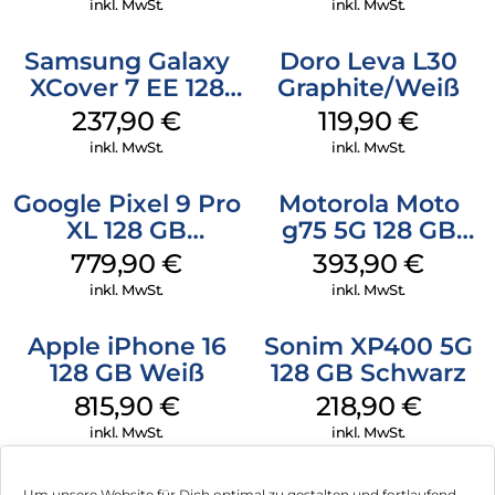
inkl. MwSt.
inkl. MwSt.
Samsung Galaxy
Doro Leva L30
XCover 7 EE 128
Graphite/Weiß
GB Black
237,90
€
119,90
€
inkl. MwSt.
inkl. MwSt.
Google Pixel 9 Pro
Motorola Moto
XL 128 GB
g75 5G 128 GB
Obsidian
Charcoal Gray
779,90
€
393,90
€
inkl. MwSt.
inkl. MwSt.
Apple iPhone 16
Sonim XP400 5G
128 GB Weiß
128 GB Schwarz
815,90
€
218,90
€
inkl. MwSt.
inkl. MwSt.
Um unsere Website für Dich optimal zu gestalten und fortlaufend