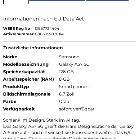
Informationen nach EU Data Act
WEEE Reg No
DE57734404
Artikelnummer
8806099028114
Zusätzliche Informationen
Marke
Samsung
Modellbezeichnung
Galaxy A57 5G
Speicherkapazität
128 GB
Arbeitsspeicher (RAM)
8 GB
Produkttyp
Smartphones
Bildschirmdiagonale
6,7 Zoll
Farbe
Grau
Verfügbarkeit
sofort verfügbar
Schlank im Design. Stark im Alltag.
Das Galaxy A57 5G greift die klare Designsprache der Galaxy
A-Serie auf – und entwickelt sie konsequent weiter. Das 6,9
mm dünne Gehäuse, schmale Displayränder und ein