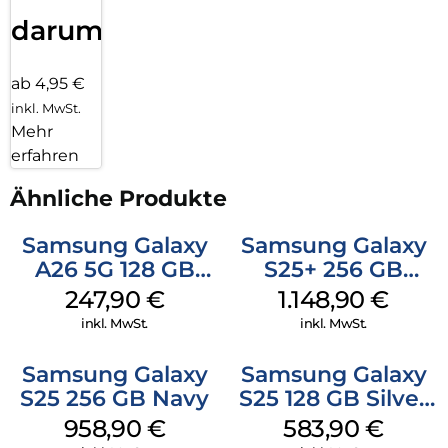
darum!
ab 4,95 €
inkl. MwSt.
Mehr
erfahren
Ähnliche Produkte
Samsung Galaxy
Samsung Galaxy
A26 5G 128 GB
S25+ 256 GB
Black
Icyblue
247,90
€
1.148,90
€
inkl. MwSt.
inkl. MwSt.
Samsung Galaxy
Samsung Galaxy
S25 256 GB Navy
S25 128 GB Silver
Shadow
958,90
€
583,90
€