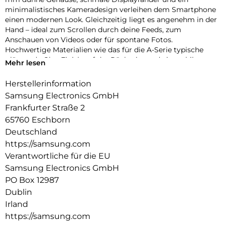
minimalistisches Kameradesign verleihen dem Smartphone
einen modernen Look. Gleichzeitig liegt es angenehm in der
Hand – ideal zum Scrollen durch deine Feeds, zum
Anschauen von Videos oder für spontane Fotos.
Hochwertige Materialien wie das für die A-Serie typische
glänzende Glas-Finish auf der Rückseite und ein stabiler
Mehr lesen
Aluminiumrahmen runden den stylischen Auftritt ab und
sorgen für die nötige Robustheit im Alltag.
Herstellerinformation
Samsung Electronics GmbH
Fließend zoomen
Ruckelfreies Zoomen funktioniert jetzt auch mit der Galaxy
Frankfurter Straße 2
A-Serie: Dank der intuitiven Zoomsteuerung des Galaxy A57
65760 Eschborn
5G kannst du fließend in deine Szenen hineinzoomen. Die
Deutschland
Kamera ermöglicht sanfte Übergänge zwischen den
https://samsung.com
Zoomstufen, sodass deine Videos stabil und natürlich wirken.
Verantwortliche für die EU
So findest du schnell den passenden Bildausschnitt – von
dynamischer Action hin zu detailreichen Close-ups.
Samsung Electronics GmbH
PO Box 12987
Auf der Überholspur
Dublin
Mit Wi-Fi 6E verlässt dein Galaxy A57 5G überfüllte
Irland
Datenautobahnen und nutzt das moderne 6-GHz-Band, das
weniger ausgelastet ist als andere Frequenzen. Dadurch
https://samsung.com
kannst du von stabilen Verbindungen ohne Störungen und