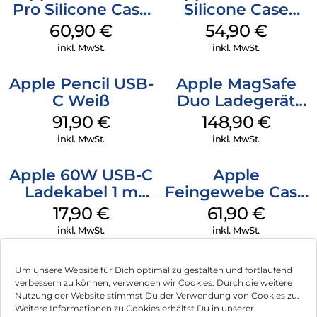
Pro Silicone Case
Silicone Case
MagSafe Stone
MagSafe Black
60,90
€
54,90
€
Gray
inkl. MwSt.
inkl. MwSt.
Apple Pencil USB-
Apple MagSafe
C Weiß
Duo Ladegerät
Weiß
91,90
€
148,90
€
inkl. MwSt.
inkl. MwSt.
Apple 60W USB-C
Apple
Ladekabel 1 m
Feingewebe Case
Weiß
iPhone 15 Pro
17,90
€
61,90
€
MagSafe Schwarz
inkl. MwSt.
inkl. MwSt.
Um unsere Website für Dich optimal zu gestalten und fortlaufend
verbessern zu können, verwenden wir Cookies. Durch die weitere
Nutzung der Website stimmst Du der Verwendung von Cookies zu.
Impressum
Weitere Informationen zu Cookies erhältst Du in unserer