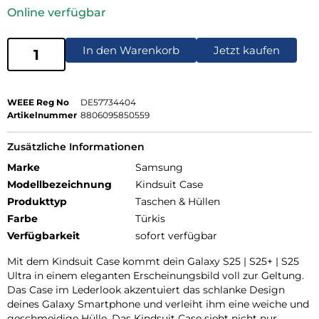
Online verfügbar
In den Warenkorb
Jetzt kaufen
WEEE Reg No
DE57734404
Artikelnummer
8806095850559
Zusätzliche Informationen
Marke
Samsung
Modellbezeichnung
Kindsuit Case
Produkttyp
Taschen & Hüllen
Farbe
Türkis
Verfügbarkeit
sofort verfügbar
Mit dem Kindsuit Case kommt dein Galaxy S25 | S25+ | S25
Ultra in einem eleganten Erscheinungsbild voll zur Geltung.
Das Case im Lederlook akzentuiert das schlanke Design
deines Galaxy Smartphone und verleiht ihm eine weiche und
geschmeidige Hülle. Das Kindsuit Case sieht nicht nur