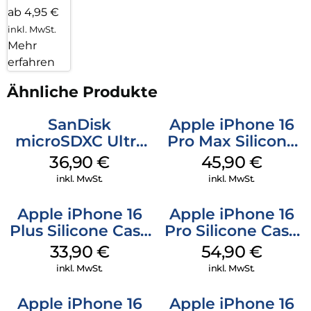
ab 4,95 €
inkl. MwSt.
Mehr
erfahren
Ähnliche Produkte
SanDisk
Apple iPhone 16
microSDXC Ultra
Pro Max Silicone
128 GB + Adapter
Case MagSafe
36,90
€
45,90
€
Mobile
Ultramarine
inkl. MwSt.
inkl. MwSt.
Apple iPhone 16
Apple iPhone 16
Plus Silicone Case
Pro Silicone Case
MagSafe Lake
MagSafe Black
33,90
€
54,90
€
Green
inkl. MwSt.
inkl. MwSt.
Apple iPhone 16
Apple iPhone 16