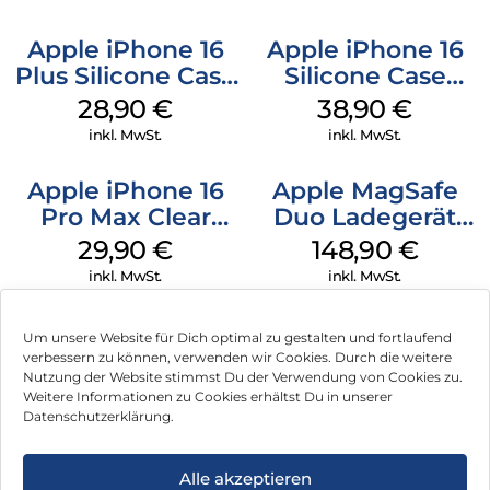
Apple iPhone 16
Apple iPhone 16
Plus Silicone Case
Silicone Case
MagSafe Black
MagSafe
28,90
€
38,90
€
Ultramarine
inkl. MwSt.
inkl. MwSt.
Apple iPhone 16
Apple MagSafe
Pro Max Clear
Duo Ladegerät
Case MagSafe
Weiß
29,90
€
148,90
€
Transparent
inkl. MwSt.
inkl. MwSt.
Um unsere Website für Dich optimal zu gestalten und fortlaufend
verbessern zu können, verwenden wir Cookies. Durch die weitere
Nutzung der Website stimmst Du der Verwendung von Cookies zu.
Impressum
Weitere Informationen zu Cookies erhältst Du in unserer
Datenschutzerklärung.
AGB
Datenschutz
Alle akzeptieren