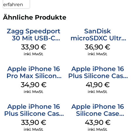
erfahren
Ähnliche Produkte
Zagg Speedport
SanDisk
30 Mit USB-C
microSDXC Ultra
Kabel Weiß
128 GB + Adapter
33,90
€
36,90
€
Mobile
inkl. MwSt.
inkl. MwSt.
Apple iPhone 16
Apple iPhone 16
Pro Max Silicone
Plus Silicone Case
Case MagSafe
MagSafe Stone
34,90
€
41,90
€
Denim
Gray
inkl. MwSt.
inkl. MwSt.
Apple iPhone 16
Apple iPhone 16
Plus Silicone Case
Silicone Case
MagSafe Lake
MagSafe Plum
33,90
€
43,90
€
Green
inkl. MwSt.
inkl. MwSt.