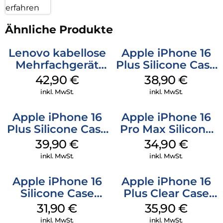
erfahren
Ähnliche Produkte
Lenovo kabellose
Apple iPhone 16
Mehrfachgerät
Plus Silicone Case
Luna Grey
MagSafe Denim
42,90
€
38,90
€
inkl. MwSt.
inkl. MwSt.
Apple iPhone 16
Apple iPhone 16
Plus Silicone Case
Pro Max Silicone
MagSafe Plum
Case MagSafe
39,90
€
34,90
€
Denim
inkl. MwSt.
inkl. MwSt.
Apple iPhone 16
Apple iPhone 16
Silicone Case
Plus Clear Case
MagSafe Fuchsia
MagSafe
31,90
€
35,90
€
Transparent
inkl. MwSt.
inkl. MwSt.