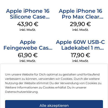
Apple iPhone 16
Apple iPhone 16
Silicone Case
Pro Max Clear
MagSafe Plum
Case MagSafe
43,90
€
29,90
€
Transparent
inkl. MwSt.
inkl. MwSt.
Apple
Apple 60W USB-C
Feingewebe Case
Ladekabel 1 m
iPhone 15 Pro
Weiß
61,90
€
17,90
€
MagSafe Schwarz
inkl. MwSt.
inkl. MwSt.
Um unsere Website für Dich optimal zu gestalten und fortlaufend
verbessern zu können, verwenden wir Cookies. Durch die weitere
Nutzung der Website stimmst Du der Verwendung von Cookies zu.
Impressum
Weitere Informationen zu Cookies erhältst Du in unserer
Datenschutzerklärung.
AGB
Datenschutz
Alle akzeptieren
Können wir Dir behilflich sein?