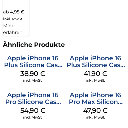
ab 4,95 €
inkl. MwSt.
Mehr
erfahren
Ähnliche Produkte
Apple iPhone 16
Apple iPhone 16
Plus Silicone Case
Plus Silicone Case
MagSafe Denim
MagSafe Stone
38,90
€
41,90
€
Gray
inkl. MwSt.
inkl. MwSt.
Apple iPhone 16
Apple iPhone 16
Pro Silicone Case
Pro Max Silicone
MagSafe Black
Case MagSafe
54,90
€
47,90
€
Black
inkl. MwSt.
inkl. MwSt.