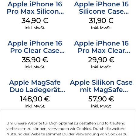
Apple iPhone 16
Apple iPhone 16
Pro Max Silicone
Silicone Case
Case MagSafe
MagSafe Fuchsia
34,90
€
31,90
€
Denim
inkl. MwSt.
inkl. MwSt.
Apple iPhone 16
Apple iPhone 16
Pro Clear Case
Pro Max Clear
MagSafe
Case MagSafe
35,90
€
29,90
€
Transparent
Transparent
inkl. MwSt.
inkl. MwSt.
Apple MagSafe
Apple Silikon Case
Duo Ladegerät
mit MagSafe
Weiß
iPhone 14 Pro
148,90
€
57,90
€
(PRODUCT)RED
inkl. MwSt.
inkl. MwSt.
Um unsere Website für Dich optimal zu gestalten und fortlaufend
verbessern zu können, verwenden wir Cookies. Durch die weitere
Nutzung der Website stimmst Du der Verwendung von Cookies zu.