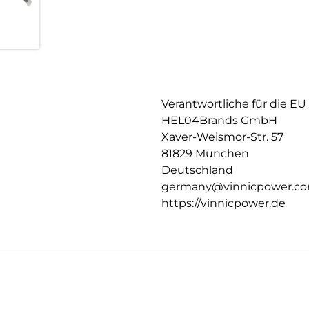
erforderlich.
Zuverlässige Leistung: Konst
Gerätebetrieb.
Ideal für:
Fernbedienungen
Mäuse
Verantwortliche für die EU
Tastaturen
HEL04Brands GmbH
Spielzeug
Taschenlampen
Xaver-Weismor-Str. 57
Andere batteriebetriebene Ge
81829 München
Deutschland
germany@vinnicpower.c
https://vinnicpower.de