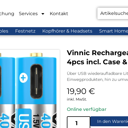
chung
Services
Kontakt
bles
Festnetz
Kopfhörer & Headsets
Smart Hom
Vinnic Recharge
4pcs incl. Case 
Über USB wiederaufladbare Li
Einwegprodukten, hin zu umwe
19,90
€
inkl. MwSt.
Online verfügbar
In den Waren