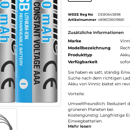
WEEE Reg No
DE80643898
Artikelnummer
4898338019681
Zusätzliche Informationen
Marke
Vinn
Modellbezeichnung
Rech
Produkttyp
Akku
Verfügbarkeit
sofo
Sie haben es satt, ständig Ein
Suche nach dem richtigen Lad
Akku von Vinnic bietet ein rev
Vorteile:
Umweltfreundlich: Reduziert d
grüneren Planeten bei.
Kostengünstig: Langfristige 
Einwegbatterien.
Mehr lesen
Bequemes Laden: Durch das La