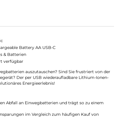
ic
argeable Battery AA USB-C
s & Batterien
rt verfügbar
wegbatterien auszutauschen? Sind Sie frustriert von der
egerät? Der per USB wiederaufladbare Lithium-Ionen-
olutionäres Energieerlebnis!
en Abfall an Einwegbatterien und trägt so zu einem
Einsparungen im Vergleich zum häufigen Kauf von
den über USB sind keine speziellen Ladegeräte mehr