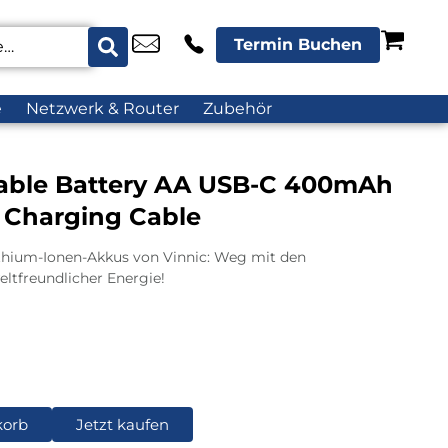
Termin Buchen
e
Netzwerk & Router
Zubehör
able Battery AA USB-C 400mAh
& Charging Cable
thium-Ionen-Akkus von Vinnic: Weg mit den
ltfreundlicher Energie!
korb
Jetzt kaufen