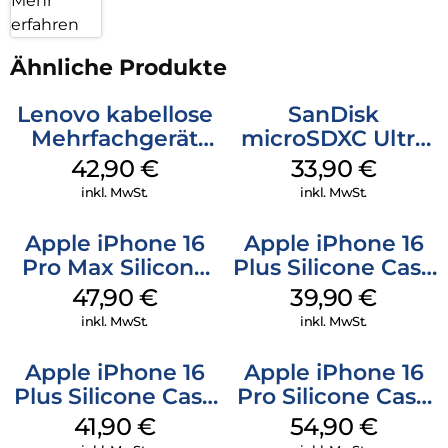
Mehr
erfahren
Ähnliche Produkte
Lenovo kabellose
SanDisk
Mehrfachgerät
microSDXC Ultra
Luna Grey
128 GB + Adapter
42,90
€
33,90
€
Mobile
inkl. MwSt.
inkl. MwSt.
Apple iPhone 16
Apple iPhone 16
Pro Max Silicone
Plus Silicone Case
Case MagSafe
MagSafe Plum
47,90
€
39,90
€
Black
inkl. MwSt.
inkl. MwSt.
Apple iPhone 16
Apple iPhone 16
Plus Silicone Case
Pro Silicone Case
MagSafe Stone
MagSafe Black
41,90
€
54,90
€
Gray