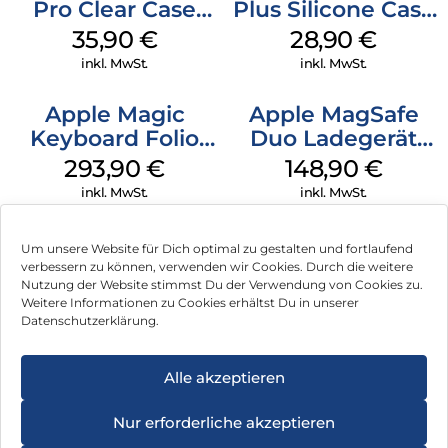
Pro Clear Case
Plus Silicone Case
MagSafe
MagSafe Black
35,90
€
28,90
€
Transparent
inkl. MwSt.
inkl. MwSt.
Apple Magic
Apple MagSafe
Keyboard Folio
Duo Ladegerät
iPad 10.9″ (10.Gen.)
Weiß
293,90
€
148,90
€
Weiß
inkl. MwSt.
inkl. MwSt.
Um unsere Website für Dich optimal zu gestalten und fortlaufend
verbessern zu können, verwenden wir Cookies. Durch die weitere
Nutzung der Website stimmst Du der Verwendung von Cookies zu.
Impressum
Weitere Informationen zu Cookies erhältst Du in unserer
Datenschutzerklärung.
AGB
Datenschutz
Alle akzeptieren
Vertrag widerrufen
Nur erforderliche akzeptieren