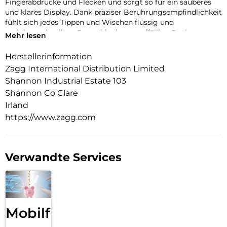
Fingerabdrücke und Flecken und sorgt so für ein sauberes
und klares Display. Dank präziser Berührungsempfindlichkeit
fühlt sich jedes Tippen und Wischen flüssig und
reaktionsschnell an. Das schlanke, unauffällige Design passt
Mehr lesen
problemlos in jede Tasche, während die kristallklare,
strapazierfähige Hülle die Seiten und die Rückseite Ihres
Herstellerinformation
Geräts schützt und dessen ursprüngliche Schönheit zur
Zagg International Distribution Limited
Geltung bringt.
Shannon Industrial Estate 103
Shannon Co Clare
Irland
https://www.zagg.com
Verwandte Services
Mobilfunk