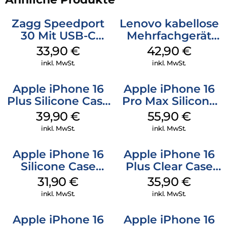
Zagg Speedport
Lenovo kabellose
30 Mit USB-C
Mehrfachgerät
Kabel Weiß
Luna Grey
33,90
€
42,90
€
inkl. MwSt.
inkl. MwSt.
Apple iPhone 16
Apple iPhone 16
Plus Silicone Case
Pro Max Silicone
MagSafe Plum
Case MagSafe
39,90
€
55,90
€
Stone Gray
inkl. MwSt.
inkl. MwSt.
Apple iPhone 16
Apple iPhone 16
Silicone Case
Plus Clear Case
MagSafe Fuchsia
MagSafe
31,90
€
35,90
€
Transparent
inkl. MwSt.
inkl. MwSt.
Apple iPhone 16
Apple iPhone 16