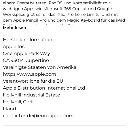
einem überarbeiteten iPadOS und Kompatibilität mit
wichtigen Apps wie Microsoft 365 Copilot und Google
Workspace gibt es für das iPad Pro keine Limits. Und mit
dem Apple Pencil Pro und dem Magic Keyboard für das iPad
Pro ist es das ultimative mobile Büro.
Mehr lesen
PERFORMANCE UND SPEICHERPLATZ: Der Apple M5 Chip
Herstellerinformation
ist der nächste Riesensprung für KI auf dem iPad. Mit bis zu 2
Apple Inc.
TB Speicher, 16 GB Arbeitsspeicher und leistungsstarken
Neural Accelerators für KI Performance können Projekte
One Apple Park Way
jeder Größe einfach bewältigt werden.
CA 95014 Cupertino
Vereinigte Staaten von Amerika
IPADOS: Mit Pro Apps noch mehr erledigen, dank iPadOS 26
https://www.apple.com
mit Liquid Glass Design und Fähigkeiten, die alles verändern.
Mit dem intuitiven und flexiblen Fenstersystem werden
Verantwortliche für die EU
Workflows gesteuert, organisiert und verwaltet wie nie
Apple Distribution International Ltd
zuvor.
Hollyhill Industrial Estate
APPLE INTELLIGENCE: Apple Intelligence ist das persönliche
Hollyhill, Cork
Intelligenz System. Es hilft zu kommunizieren, sich
Irland
auszudrücken und Dinge einfacher zu erledigen – mit
contactus.de@euro.apple.com
bahnbrechendem Datenschutz bei jedem Schritt.
11 ULTRA RETINA XDR DISPLAY: Das fortschrittlichste Display