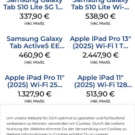
Tab S10 Lite 5G 128
Tab S10 Lite Wi-Fi
GB Gray
256 GB Gray
337,90
€
538,90
€
inkl. MwSt.
inkl. MwSt.
Samsung Galaxy
Apple iPad Pro 13″
Tab Active5 EE
(2025) Wi-Fi 1 TB
Wi-Fi 128 GB black
Standardglas
460,90
€
2.447,90
€
Space Schwarz
inkl. MwSt.
inkl. MwSt.
Apple iPad Pro 11″
Apple iPad 11″
(2025) Wi-Fi 256
(2025) Wi-Fi 128
GB Standardglas
GB Silber
1.327,90
€
513,90
€
Silber
inkl. MwSt.
inkl. MwSt.
Um unsere Website für Dich optimal zu gestalten und fortlaufend
verbessern zu können, verwenden wir Cookies. Durch die weitere
Nutzung der Website stimmst Du der Verwendung von Cookies zu.
Impressum
Weitere Informationen zu Cookies erhältst Du in unserer