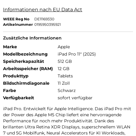
Informationen nach EU Data Act
WEEE Reg No
DE11169330
Artikelnummer
0195950395921
Zusätzliche Informationen
Marke
Apple
Modellbezeichnung
iPad Pro 11" (2025)
Speicherkapazität
512 GB
Arbeitsspeicher (RAM)
12 GB
Produkttyp
Tablets
Bildschirmdiagonale
11 Zoll
Farbe
Schwarz
Verfügbarkeit
sofort verfügbar
iPad Pro. Entwickelt für Apple Intelligence. Das iPad Pro mit
der Power des Apple M5 Chip liefert eine hervorragende
Performance für noch mehr Produktivität. Dank des
brillanten Ultra Retina XDR Displays, superschnellem WLAN
7 und 5G Mobilfunk, Neural Accelerators für KI Workloads,