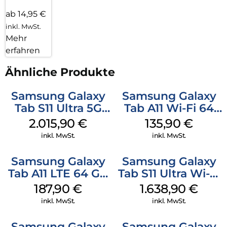
ab 14,95 €
inkl. MwSt.
Mehr
erfahren
Ähnliche Produkte
Samsung Galaxy
Samsung Galaxy
Tab S11 Ultra 5G
Tab A11 Wi-Fi 64
512 GB Gray
GB Silver
2.015,90
€
135,90
€
inkl. MwSt.
inkl. MwSt.
Samsung Galaxy
Samsung Galaxy
Tab A11 LTE 64 GB
Tab S11 Ultra Wi-Fi
Gray
512 GB Gray
187,90
€
1.638,90
€
inkl. MwSt.
inkl. MwSt.
Samsung Galaxy
Samsung Galaxy